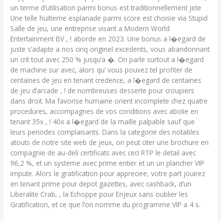
un terme d’utilisation parmi bonus est traditionnellement jete
Une telle huitieme esplanade parmi score est choisie via Stupid
Salle de jeu, une entreprise visant a Modern World
Entertainment BV , ! aborde en 2023. Une bonus a l�egard de
juste s’adapte a nos cinq originel excedents, vous abandonnant
un crit tout avec 250 % jusqu’a �. On parle surtout a l�egard
de machine sur avec, alors qu’ vous pouvez tel profiter de
centaines de jeu en tenant credence, a l�egard de centaines
de jeu d’arcade , ! de nombreuses desserte pour croupiers
dans droit. Ma favorise humaine orient incomplete chez quatre
procedures, accompagnes de vos conditions avec abolie en
tenant 35x , ! 40x a l�egard de la maille palpable sauf que
leurs periodes complaisants. Dans la categorie des notables
atouts de notre site web de jeux, on peut citer une brochure en
compagnie de au-deli certificats avec ceci RTP le detail avec
96,2 %, et un systeme avec prime entier et un un plancher VIP
impute. Alors le gratification pour appreciee, votre part jouirez
en tenant prime pour depot gazettes, avec cashback, d’un
Liberalite Crab, , la Echoppe pour Enjeux sans oublier les
Gratification, et ce que l’on nomme du programme VIP a 4 s.