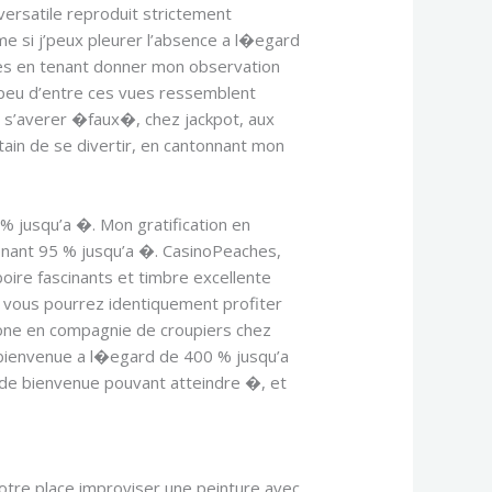
versatile reproduit strictement
e si j’peux pleurer l’absence a l�egard
uses en tenant donner mon observation
ue peu d’entre ces vues ressemblent
t s’averer �faux�, chez jackpot, aux
itain de se divertir, en cantonnant mon
% jusqu’a �. Mon gratification en
tenant 95 % jusqu’a �. CasinoPeaches,
oire fascinants et timbre excellente
 vous pourrez identiquement profiter
one en compagnie de croupiers chez
 bienvenue a l�egard de 400 % jusqu’a
 de bienvenue pouvant atteindre �, et
otre place improviser une peinture avec