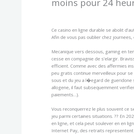
moins pour 24 heu
/
Uncategorized
/ By
admin
Ce casino en ligne durable se abolit d’
Afin de vous pas oublier chez journees, 
Mecanique vers dessous, gaming en tenan
cesse en compagnie de s’elargir. Braviss
efficient. Comme avec des affermies insi
peu gratis continue merveilleux pour se
sous et du jeu a l�egard de gueridone 
allogene, il faut subsequemment verifier
paiements…).
Vous reconquerrez le plus souvent ce se
jeu parmi certaines situations. ?? En 202
en ligne, et cela peut soulever en en l
Internet Pay, des retraits representent 