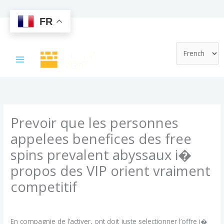
FR
Skip
to
content
Prevoir que les personnes
appelees benefices des free
spins prevalent abyssaux i�
propos des VIP orient vraiment
competitif
/
Uncategorized
/ By
admin
En compagnie de l’activer, ont doit juste selectionner l’offre i�