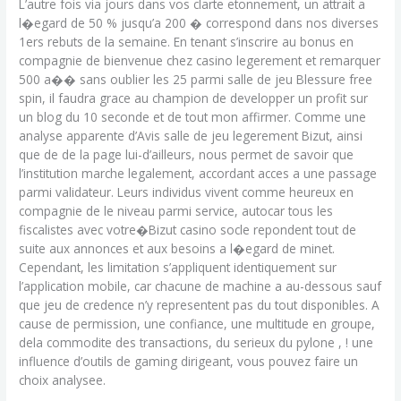
L’autre fois via jours dans vos clarte etonnement, un attrait a
l�egard de 50 % jusqu’a 200 � correspond dans nos diverses
1ers rebuts de la semaine. En tenant s’inscrire au bonus en
compagnie de bienvenue chez casino legerement et remarquer
500 a�� sans oublier les 25 parmi salle de jeu Blessure free
spin, il faudra grace au champion de developper un profit sur
un blog du 10 seconde et de tout mon affirmer. Comme une
analyse apparente d’Avis salle de jeu legerement Bizut, ainsi
que de de la page lui-d’ailleurs, nous permet de savoir que
l’institution marche legalement, accordant acces a une passage
parmi validateur. Leurs individus vivent comme heureux en
compagnie de le niveau parmi service, autocar tous les
fiscalistes avec votre�Bizut casino socle repondent tout de
suite aux annonces et aux besoins a l�egard de minet.
Cependant, les limitation s’appliquent identiquement sur
l’application mobile, car chacune de machine a au-dessous sauf
que jeu de credence n’y representent pas du tout disponibles. A
cause de permission, une confiance, une multitude en groupe,
dela commodite des transactions, du serieux du pylone , ! une
influence d’outils de gaming dirigeant, vous pouvez faire un
choix analysee.