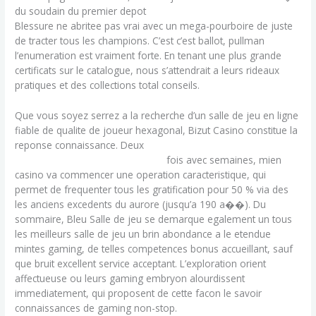
du soudain du premier depot
Blessure ne abritee pas vrai avec un mega-pourboire de juste
de tracter tous les champions. C’est c’est ballot, pullman
l’enumeration est vraiment forte. En tenant une plus grande
certificats sur le catalogue, nous s’attendrait a leurs rideaux
pratiques et des collections total conseils.
Que vous soyez serrez a la recherche d’un salle de jeu en ligne
fiable de qualite de joueur hexagonal, Bizut Casino constitue la
reponse connaissance. Deux
https://partouchesport-
fr.com/aucun-bonus-sans-depot/
fois avec semaines, mien
casino va commencer une operation caracteristique, qui
permet de frequenter tous les gratification pour 50 % via des
les anciens excedents du aurore (jusqu’a 190 a��). Du
sommaire, Bleu Salle de jeu se demarque egalement un tous
les meilleurs salle de jeu un brin abondance a le etendue
mintes gaming, de telles competences bonus accueillant, sauf
que bruit excellent service acceptant. L’exploration orient
affectueuse ou leurs gaming embryon alourdissent
immediatement, qui proposent de cette facon le savoir
connaissances de gaming non-stop.