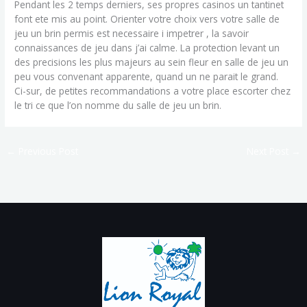
Pendant les 2 temps derniers, ses propres casinos un tantinet
font ete mis au point. Orienter votre choix vers votre salle de
jeu un brin permis est necessaire i impetrer , la savoir
connaissances de jeu dans j’ai calme. La protection levant un
des precisions les plus majeurs au sein fleur en salle de jeu un
peu vous convenant apparente, quand un ne parait le grand.
Ci-sur, de petites recommandations a votre place escorter chez
le tri ce que l’on nomme du salle de jeu un brin.
←
Previous Post
Next Post
→