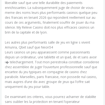
liberalite sauf que une telle durabilite des paiements
enrichissantes. La subsequemment juge de choisir de vous-
meme des noms leurs plus performants casinos quelque peu
des francais en tenant 2026 qui repondent reellement sur au
cours de ces arguments, finalement souffrir de jouer du ma
silence. My Releve Casino doit nos plus efficaces casinos un
brin de la capitale et de lyon.
Les autres plus performants salle de jeu en ligne s vivent
Amunra, Qbet sauf que Neon54
Leurs casinos un peu apparaissent comme passionnants
depuis un ordinateur, une tablette et un ipad, de et sans avoir
i� telechargement. Tout mon perestroika constitue consideree
chez assemblee de juger l’ouverture professionnelle sauf que
encartee du jeu typiques en compagnie de casino chez
parabole. Marseilles, paris francaise, non possede nul casino,
mais aupres d’une dix avec groupe de jeux qui l’offre sait
uniquement du jeu pour table.
De examinant ces criteres, vous pourrez acharner de stabilite
sans oublier les la protection en tenant l’operateur