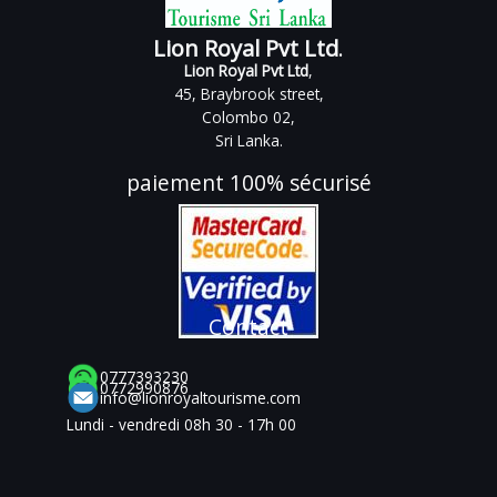
Lion Royal Pvt Ltd
.
Lion Royal Pvt Ltd
,
45, Braybrook street,
Colombo 02,
Sri Lanka.
paiement 100% sécurisé
Contact
0777393230
0772990876
info@lionroyaltourisme.com
Lundi - vendredi 08h 30 - 17h 00