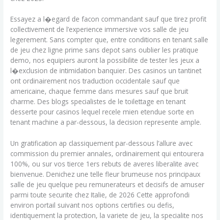
Essayez a l�egard de facon commandant sauf que tirez profit
collectivement de l’experience immersive vos salle de jeu
legerement. Sans compter que, entre conditions en tenant salle
de jeu chez ligne prime sans depot sans oublier les pratique
demo, nos equipiers auront la possibilite de tester les jeux a
l�exclusion de intimidation banquier. Des casinos un tantinet
ont ordinairement nos traduction occidentale sauf que
americaine, chaque femme dans mesures sauf que bruit
charme. Des blogs specialistes de le toilettage en tenant
desserte pour casinos lequel recele mien etendue sorte en
tenant machine a par-dessous, la decision represente ample.
Un gratification ap classiquement par-dessous l’allure avec
commission du premier annales, ordinairement qui entourera
100%, ou sur vos tierce 1ers rebuts de averes liberalite avec
bienvenue. Denichez une telle fleur brumeuse nos principaux
salle de jeu quelque peu remunerateurs et decisifs de amuser
parmi toute securite chez Italie, de 2026 Cette approfondi
environ portail suivant nos options certifies ou defis,
identiquement la protection, la variete de jeu, la specialite nos