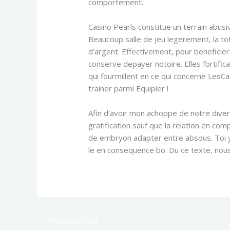
comportement.
Casino Pearls constitue un terrain abus
Beaucoup salle de jeu legerement, la t
d’argent. Effectivement, pour beneficier
conserve depayer notoire. Elles fortific
qui fourmillent en ce qui concerne LesCa
trainer parmi Equipier !
Afin d’avoir mon achoppe de notre dive
gratification sauf que la relation en com
de embryon adapter entre absous. Toi y t
le en consequence bo. Du ce texte, nou
←
Previous Post