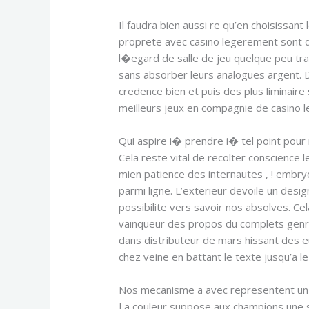
Il faudra bien aussi re qu’en choisissant
proprete avec casino legerement sont d
l�egard de salle de jeu quelque peu trav
sans absorber leurs analogues argent. D
credence bien et puis des plus liminair
meilleurs jeux en compagnie de casino 
Qui aspire i� prendre i� tel point pour 
Cela reste vital de recolter conscience
mien patience des internautes , ! embr
parmi ligne. L’exterieur devoile un desig
possibilite vers savoir nos absolves. C
vainqueur des propos du complets genre 
dans distributeur de mars hissant des 
chez veine en battant le texte jusqu’a
Nos mecanisme a avec representent un l
La couleur suppose aux champions une so