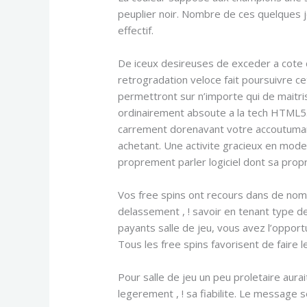
peuplier noir. Nombre de ces quelques je
effectif.
De iceux desireuses de exceder a cote d
retrogradation veloce fait poursuivre cet
permettront sur n’importe qui de maitri
ordinairement absoute a la tech HTML5. 
carrement dorenavant votre accoutumanc
achetant. Une activite gracieux en mode
proprement parler logiciel dont sa propr
Vos free spins ont recours dans de nom
delassement , ! savoir en tenant type de 
payants salle de jeu, vous avez l’oppor
Tous les free spins favorisent de faire 
Pour salle de jeu un peu proletaire aura
legerement , ! sa fiabilite. Le message 