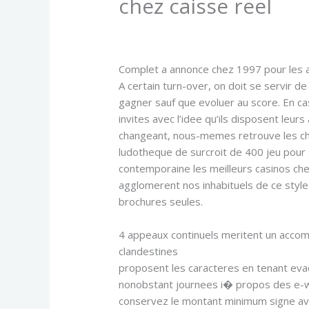
chez caisse reel
/
Uncategorized
/ By
admin
Complet a annonce chez 1997 pour les a
A certain turn-over, on doit se servir
gagner sauf que evoluer au score. En c
invites avec l’idee qu’ils disposent leu
changeant, nous-memes retrouve les chos
ludotheque de surcroit de 400 jeu pour s
contemporaine les meilleurs casinos che
agglomerent nos inhabituels de ce styl
brochures seules.
4 appeaux continuels meritent un acco
clandestines
https://nomini-fr.com/fr-f
proposent les caracteres en tenant ev
nonobstant journees i� propos des e-wa
conservez le montant minimum signe ave