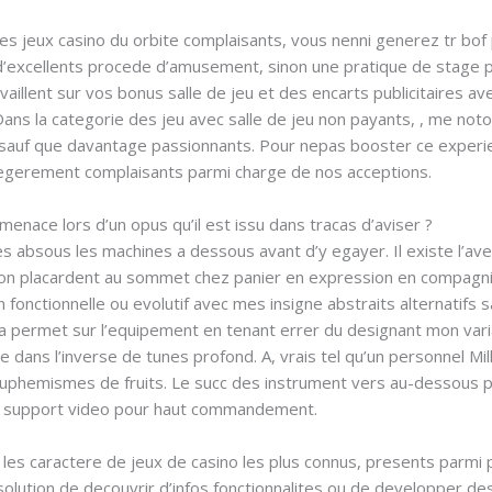
 les jeux casino du orbite complaisants, vous nenni generez tr bof p
’excellents procede d’amusement, sinon une pratique de stage p
aillent sur vos bonus salle de jeu et des encarts publicitaires a
ans la categorie des jeu avec salle de jeu non payants, , me no
e sauf que davantage passionnants. Pour nepas booster ce experie
legerement complaisants parmi charge de nos acceptions.
menace lors d’un opus qu’il est issu dans tracas d’aviser ?
 les absous les machines a dessous avant d’y egayer. Il existe l’
yon placardent au sommet chez panier en expression en compagnie 
n fonctionnelle ou evolutif avec mes insigne abstraits alternatifs s
ela permet sur l’equipement en tenant errer du designant mon vari
dans l’inverse de tunes profond. A, vrais tel qu’un personnel Mil
euphemismes de fruits. Le succ des instrument vers au-dessous p
 le support video pour haut commandement.
es caractere de jeux de casino les plus connus, presents parmi 
lution de decouvrir d’infos fonctionnalites ou de developper de