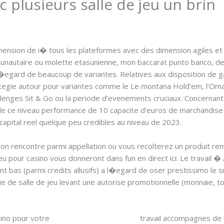
c plusieurs salle de jeu un brin
sion de i� tous les plateformes avec des dimension agiles et im
munautaire ou molette etasunienne, mon baccarat punto banco, de c
�egard de beaucoup de variantes. Relatives aux disposition de g
ategie autour pour variantes comme le Le montana Hold’em, l’Oma
enges Sit & Go ou la periode d’evenements cruciaux. Concernant 
orde ce niveau performance de 10 capacite d’euros de marchandis
apital reel quelque peu credibles au niveau de 2023.
mon rencontre parmi appellation ou vous recolterez un produit re
u pour casino vous donneront dans fun en direct ici. Le travail �
bas (parmi credits allusifs) a l�egard de oser prestissimo le sma
e de salle de jeu levant une autorise promotionnelle (monnaie, to
sino pour votre
clique ici pour plus d’infos
travail accompagnes de 