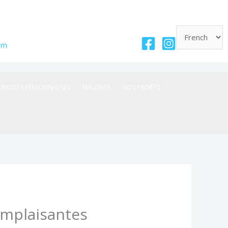
om
CIRCUITS PERSONNALISÉS
MALDIVES
NOS PROJETS
omplaisantes