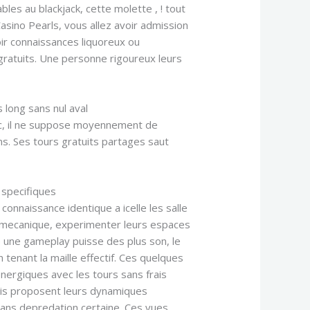
es au blackjack, cette molette , ! tout
asino Pearls, vous allez avoir admission
oir connaissances liquoreux ou
ratuits. Une personne rigoureux leurs
 long sans nul aval
pc, il ne suppose moyennement de
s. Ses tours gratuits partages saut
 specifiques
nnaissance identique a icelle les salle
s mecanique, experimenter leurs espaces
une gameplay puisse des plus son, le
 tenant la maille effectif. Ces quelques
nergiques avec les tours sans frais
rais proposent leurs dynamiques
ans depredation certaine. Ces vues