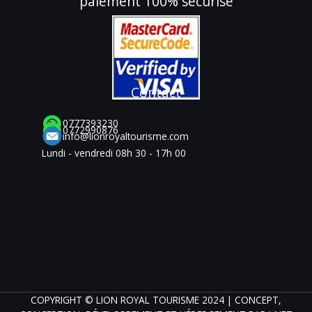
paiement 100% sécurisé
Contact
0777393230
0772990876
info@lionroyaltourisme.com
Lundi - vendredi 08h 30 - 17h 00
COPYRIGHT © LION ROYAL TOURISME 2024 | CONCEPT,