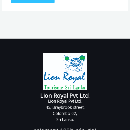
Lion Royal Pvt Ltd
.
Lion Royal Pvt Ltd
,
45, Braybrook street,
Colombo 02,
Sri Lanka.