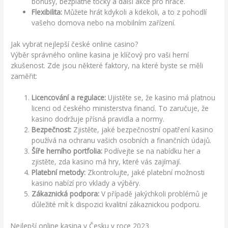
bonusy, bezplatné točky a další akce pro hráče.
Flexibilita:
Můžete hrát kdykoli a kdekoli, a to z pohodlí
vašeho domova nebo na mobilním zařízení.
Jak vybrat nejlepší české online casino?
Výběr správného online kasina je klíčový pro vaši herní
zkušenost. Zde jsou některé faktory, na které byste se měli
zaměřit:
Licencování a regulace:
Ujistěte se, že kasino má platnou
licenci od českého ministerstva financí. To zaručuje, že
kasino dodržuje přísná pravidla a normy.
Bezpečnost:
Zjistěte, jaké bezpečnostní opatření kasino
používá na ochranu vašich osobních a finančních údajů.
Šíře herního portfolia:
Podívejte se na nabídku her a
zjistěte, zda kasino má hry, které vás zajímají.
Platební metody:
Zkontrolujte, jaké platební možnosti
kasino nabízí pro vklady a výběry.
Zákaznická podpora:
V případě jakýchkoli problémů je
důležité mít k dispozici kvalitní zákaznickou podporu.
Nejlepší online kasina v Česku v roce 2023