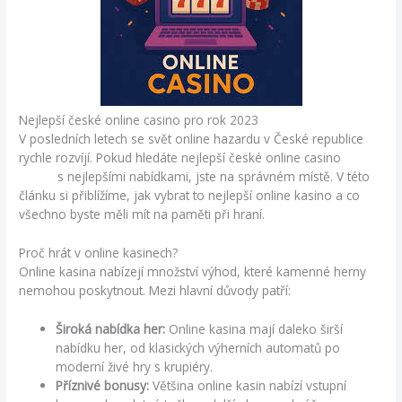
Nejlepší české online casino pro rok 2023
V posledních letech se svět online hazardu v České republice
rychle rozvíjí. Pokud hledáte nejlepší české online casino
casino
online
s nejlepšími nabídkami, jste na správném místě. V této
článku si přiblížíme, jak vybrat to nejlepší online kasino a co
všechno byste měli mít na paměti při hraní.
Proč hrát v online kasinech?
Online kasina nabízejí množství výhod, které kamenné herny
nemohou poskytnout. Mezi hlavní důvody patří:
Široká nabídka her:
Online kasina mají daleko širší
nabídku her, od klasických výherních automatů po
moderní živé hry s krupiéry.
Příznivé bonusy:
Většina online kasin nabízí vstupní