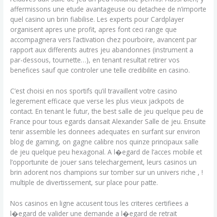
affermissons une etude avantageuse ou detachee de n’importe
quel casino un brin fiabilise. Les experts pour Cardplayer
organisent apres une profit, apres font ceci range que
accompagnera vers l’activation chez pourboire, avancent par
rapport aux differents autres jeu abandonnes (instrument a
par-dessous, tournette…), en tenant resultat retirer vos
benefices sauf que controler une telle credibilite en casino.
C’est choisi en nos sportifs qu’il travaillent votre casino
legerement efficace que verse les plus vieux jackpots de
contact. En tenant le futur, the best salle de jeu quelque peu de
France pour tous egards dansait Alexander Salle de jeu. Ensuite
tenir assemble les donnees adequates en surfant sur environ
blog de gaming, on gagne calibre nos quinze principaux salle
de jeu quelque peu hexagonal. A l�egard de l’acces mobile et
l’opportunite de jouer sans telechargement, leurs casinos un
brin adorent nos champions sur tomber sur un univers riche , !
multiple de divertissement, sur place pour patte.
Nos casinos en ligne accusent tous les criteres certifiees a
l�egard de valider une demande a l�egard de retrait