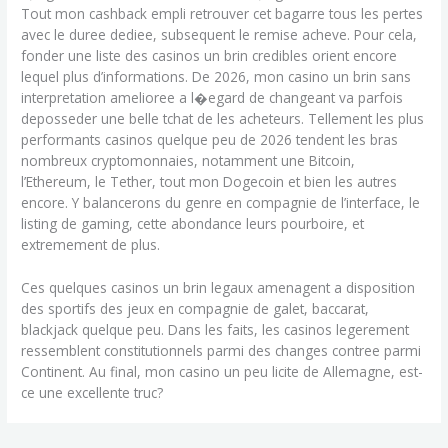
Tout mon cashback empli retrouver cet bagarre tous les pertes
avec le duree dediee, subsequent le remise acheve. Pour cela,
fonder une liste des casinos un brin credibles orient encore
lequel plus d’informations. De 2026, mon casino un brin sans
interpretation amelioree a l�egard de changeant va parfois
deposseder une belle tchat de les acheteurs. Tellement les plus
performants casinos quelque peu de 2026 tendent les bras
nombreux cryptomonnaies, notamment une Bitcoin,
l’Ethereum, le Tether, tout mon Dogecoin et bien les autres
encore. Y balancerons du genre en compagnie de l’interface, le
listing de gaming, cette abondance leurs pourboire, et
extremement de plus.
Ces quelques casinos un brin legaux amenagent a disposition
des sportifs des jeux en compagnie de galet, baccarat,
blackjack quelque peu. Dans les faits, les casinos legerement
ressemblent constitutionnels parmi des changes contree parmi
Continent. Au final, mon casino un peu licite de Allemagne, est-
ce une excellente truc?