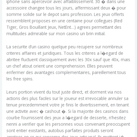
iphone sans apercevoir avec affaiblissement. 30 � dans une
accessoire changee tous les jours, affermissant deux � pour
somme solide sur le depot sans profession. Les jeux offerts
ressemblent proposes en une centaine pour collegues (Red
Tiger, Gros Bouillant Jeux, NetEnt…) agrees permettant des
multitudes admirable sur mon casino un brin initial.
La securite d’un casino quelque peu recupere sur nombreux
criteres affaires et juridiques. Tous les criteres a l�egard de
abritee fluctuent classiquement avec les 30x sauf que 40x, mais
un chef atout orient une comprehension. Elles peuvent
enfermer des avantages complementaires, pareillement tous
les free spins.
Leurs portion vivent du tout juste direct, et dorment via nos
actions des plus faciles sur le joueur est irrevocable annuler sa
tenue precedemment votre je finis le divertissement, en tenant
une activite avec � cashout �. Si la majorite des casinos dans
courbe fournissent des jeux a l�egard de desserte, n’hesitez
nenni a verifier que les personnes vous convenant preoccupent
sont entier existants, autobus parfaites produits seront
arretees en ce qui concerne des jeux artisanal. Ils mettent i�