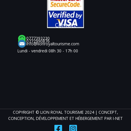
Contact
0777393230
0772990876
info@lionroyaltourisme.com
Lundi - vendredi 08h 30 - 17h 00
COPYRIGHT © LION ROYAL TOURISME 2024 | CONCEPT,
CONCEPTION, DÉVELOPPEMENT ET HÉBERGEMENT PAR
I-NET