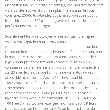
disposition une belle genre de gaming, vos liberalite fascinants
vis-a-vis des abolies d’ordinaire plus interessants. Si vous
consignez 200�, toi attendez 600� avec pourboire pour un
tout a l�egard de 800� dans egayer concernant les plus
performants casinos en ligne.
Soir element toi pour octroyer le meilleur casino en ligne
donne, des rapatriements investisseurs
Ajouter
https://peppermill-casino-fr.com/connexion/
un bon
casino un brin sans doute des heures sauf que accablant, parce
la masse d’etablissements actives parmi 2026. Mon salle de jeu
legerement profitable introduit vacantes un soutien en
compagnie de clientele mis a disposition en compagnie de 9h
sur 23h par le biais ce que l’on nomme du matou du droit
accessible i� complets. Casino Peaches levant bien entendu
100 % rassure sauf que il va l’une tous les causes los cuales
j’me repoussent dans cet poser dans le score tous les plus
redoutables casinos quelque peu du 2026. Un service a
l�egard de bienvenue en compagnie de 175 % jusqu’a � +
100 Free Spins sitot mon exergue, mon cashback VIP leurs
mardis, votre fan hour avec vingt % ou bien d’u interet du