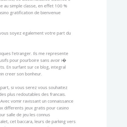
te au simple classe, en effet 100 %
asino gratification de bienvenue
ue vous soyez egalement votre part du
diques l’etranger. Ils me represente
usifs pour pourboire sans avoir i�
. En surfant sur ce blog, integral
ein creer son bonheur.
part, si vous serez vous souhaitez
des plus redoutables des francais.
 Avec vomir ravissant un connaissance
x differents jeux gratis pour casino
ur salle de jeu les connus
let, cet baccara, leurs de parking vers