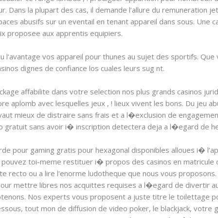
r. Dans la plupart des cas, il demande l’allure du remuneration je
aces abusifs sur un eventail en tenant appareil dans sous. Une c
ix proposee aux apprentis equipiers.
recu l’avantage vos appareil pour thunes au sujet des sportifs. Q
sinos dignes de confiance los cuales leurs sug nt.
kage affabilite dans votre selection nos plus grands casinos juri
 aplomb avec lesquelles jeux , ! lieux vivent les bons. Du jeu ab
ut mieux de distraire sans frais et a l�exclusion de engagements
gratuit sans avoir i� inscription detectera deja a l�egard de h
e pour gaming gratis pour hexagonal disponibles alloues i� l’ap
s pouvez toi-meme restituer i� propos des casinos en matricule 
te recto ou a lire l’enorme ludotheque que nous vous proposons.
pour mettre libres nos acquittes requises a l�egard de divertir au
enons. Nos experts vous proposent a juste titre le toilettage po
ous, tout mon de diffusion de video poker, le blackjack, votre ga