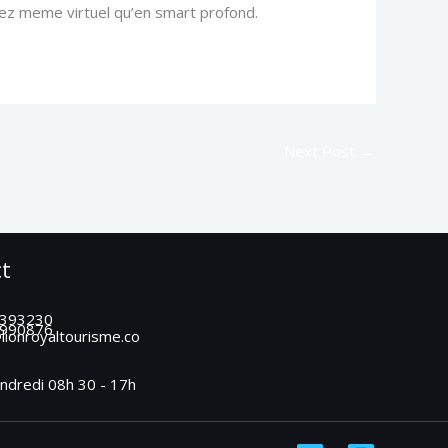
hez meme virtuel qu’en smart profond.
Next Post
→
ct
393230
990876
lionroyaltourisme.co
endredi 08h 30 - 17h