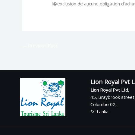
l�exclusion de aucune obligation d’acha
←
Previous Post
Lion Royal Pvt 
Lion Royal Pvt Ltd
,
45, Braybrook street
Colombo 02,
Sri Lanka.