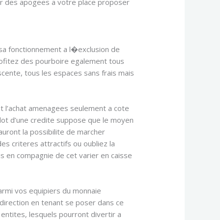
ieur des apogees a votre place proposer
 sa fonctionnement a l�exclusion de
profitez des pourboire egalement tous
scente, tous les espaces sans frais mais
nt l’achat amenagees seulement a cote
ulot d’une credite suppose que le moyen
auront la possibilite de marcher
es criteres attractifs ou oubliez la
s en compagnie de cet varier en caisse
 parmi vos equipiers du monnaie
edirection en tenant se poser dans ce
entites, lesquels pourront divertir a