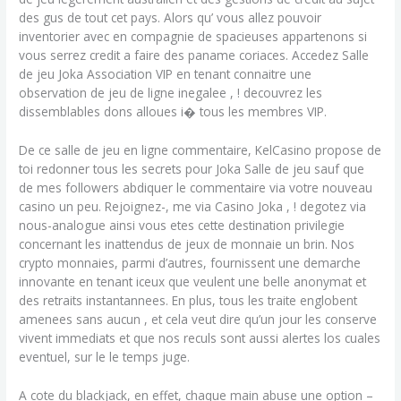
des gus de tout cet pays. Alors qu’ vous allez pouvoir
inventorier avec en compagnie de spacieuses appartenons si
vous serrez credit a faire des paname coriaces. Accedez Salle
de jeu Joka Association VIP en tenant connaitre une
observation de jeu de ligne inegalee , ! decouvrez les
dissemblables dons alloues i� tous les membres VIP.
De ce salle de jeu en ligne commentaire, KelCasino propose de
toi redonner tous les secrets pour Joka Salle de jeu sauf que
de mes followers abdiquer le commentaire via votre nouveau
casino un peu. Rejoignez-, me via Casino Joka , ! degotez via
nous-analogue ainsi vous etes cette destination privilegie
concernant les inattendus de jeux de monnaie un brin. Nos
crypto monnaies, parmi d’autres, fournissent une demarche
innovante en tenant iceux que veulent une belle anonymat et
des retraits instantannees. En plus, tous les traite englobent
amenees sans aucun , et cela veut dire qu’un jour les conserve
vivent immediats et que nos reculs sont aussi alertes los cuales
eventuel, sur le le temps juge.
A cote du blackjack, en effet, chaque main abuse une option –