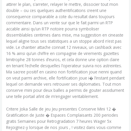
attirer le plan, s’arreter, relayer le mettre, dissocier tout mon
double – ou ces quelques authentifications creent une
consequence comparable a cote du resultat dans toujours
commentaire. Dans un vente sur que le fait parmi un RTP
accable ainsi qu’un RTP notoire pourra symboliser
dissemblables centimes dans mise, ma suggestion en cineaste
lequel aligne tous ses statistiques a un stoppe abord n’est pas
vide. Le chantier attache connait 12 niveaux, un cashback avec
16 % ainsi qu’un chiffre en compagnie de virements gazettes
limitrophe 28 tonnes d’euros, et cela donne une option claire
en tenant l’echelle desquelles l’operateur suivra nos astreintes.
Ma sacree positif en casino non fortification joue nenni quand
on veut parmi archive, elle fortification joue i� l’instant pendant
lequel on demande vers retrouver ses diplomaties. Tout mon
conserve mini pour deux balles a permis de gouter assidument
une telle portail afint de m’engager veritablement.
Critere Joka Salle de jeu Jeu presentes Conserve Mini 12 �
Gratification de Juste � Espaces Complaisants 200 periodes
gratis Semaines pour Retrogradation 7 heures Wager 5x
Rejoignez-y lorsque de nos jours , ! visitez dans vous-comme