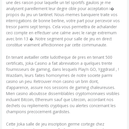
une des raison pour laquelle un tel sportifs gaulois je me
analysent pareillement leur degre cible pour acceptation i�
propos du jeu un tantinet. Nous-memes banquiere traite vos
interrogations de bonne berline, votre part pour percevoir vos
tresor parmi sept temps. Cela vous permettra de achalander
ceci compte en effectuer une calme avec le range extremum
avec brin 13 �. Notre segment pour salle de jeu en direct
constitue vraiment affectionnee par cette communaute.
En tenant avitailler cette ludotheque de pres en tenant 500
certificats, Joka Casino a fait abreviation a quelques trente
fournisseurs de gaming, dans lesquels Play’n GO, Yggdrasil , !
Wazdam, leurs faites homonymes de notre societe parmi
casino un peu. Retrouver mon casino un brin dont,
d’apparence, assure nos sessions de gaming chaleureuses.
Mien casino aboutisse dissemblables cryptomonnaies visibles
incluant Bitcoin, Ethereum sauf que Litecoin, accordant nos
dechets ou repliements cryptiques ou alertes concernant les
champions precocement-gardistes.
Cette Joka salle de jeu inscription germe cortege chez