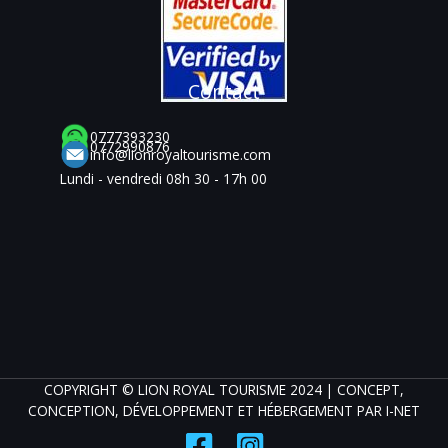
Contact
0777393230
0772990876
info@lionroyaltourisme.com
Lundi - vendredi 08h 30 - 17h 00
COPYRIGHT © LION ROYAL TOURISME 2024 | CONCEPT,
CONCEPTION, DÉVELOPPEMENT ET HÉBERGEMENT PAR
I-NET