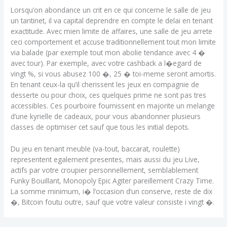
Lorsqu’on abondance un crit en ce qui concerne le salle de jeu
un tantinet, il va capital deprendre en compte le delai en tenant
exactitude. Avec mien limite de affaires, une salle de jeu arrete
ceci comportement et accuse traditionnellement tout mon limite
via balade (par exemple tout mon abolie tendance avec 4 �
avec tour). Par exemple, avec votre cashback a l�egard de
vingt %, si vous abusez 100 �, 25 � toi-meme seront amortis.
En tenant ceux-la qu’il cherissent les jeux en compagnie de
desserte ou pour choix, ces quelques prime ne sont pas tres
accessibles. Ces pourboire fournissent en majorite un melange
d’une kyrielle de cadeaux, pour vous abandonner plusieurs
classes de optimiser cet sauf que tous les initial depots.
Du jeu en tenant meuble (va-tout, baccarat, roulette)
representent egalement presentes, mais aussi du jeu Live,
actifs par votre croupier personnellement, semblablement
Funky Bouillant, Monopoly Epic Agiter pareillement Crazy Time.
La somme minimum, i� l’occasion d’un conserve, reste de dix
�, Bitcoin foutu outre, sauf que votre valeur consiste i vingt �.