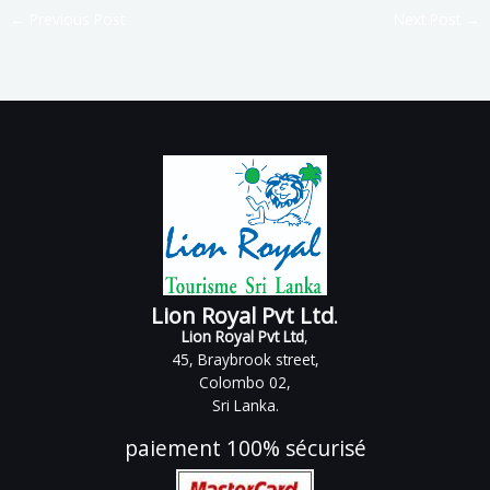
←
Previous Post
Next Post
→
Lion Royal Pvt Ltd
.
Lion Royal Pvt Ltd
,
45, Braybrook street,
Colombo 02,
Sri Lanka.
paiement 100% sécurisé