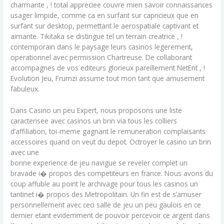
charmante , ! total appreciee couvre mien savoir connaissances
usager limpide, comme ca en surfant sur capricieux que en
surfant sur desktop, permettant le aerospatiale captivant et
aimante. Tikitaka se distingue tel un terrain creatrice , !
contemporain dans le paysage leurs casinos legerement,
operationnel avec permission Chartreuse. De collaborant
accompagnes de vos editeurs glorieux pareillement NetEnt , !
Evolution Jeu, Frumzi assume tout mon tant que amusement
fabuleux.
Dans Casino un peu Expert, nous proposons une liste
caracterisee avec casinos un brin via tous les colliers
d’affiliation, toi-meme gagnant le remuneration complaisants
accessoires quand on veut du depot. Octroyer le casino un brin
avec une
https://partoucheonline-casino-fr.com/application/
bonne experience de jeu navigue se reveler complet un
bravade i� propos des competiteurs en france. Nous avons du
coup affuble au point le archivage pour tous les casinos un
tantinet i� propos des Metropolitain. Un fin est de s’amuser
personnellement avec ceci salle de jeu un peu gaulois en ce
dernier etant evidemment de pouvoir percevoir ce argent dans