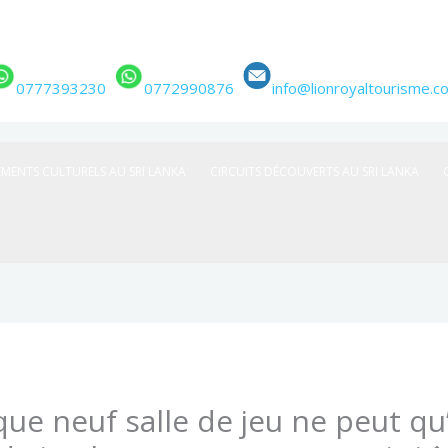
0777393230
0772990876
info@lionroyaltourisme.c
EMENTS CULTURELS AU SRI LANKA
CIRCUITS DÉCOUVERTS AU SRI LANKA
ue neuf salle de jeu ne peut qu