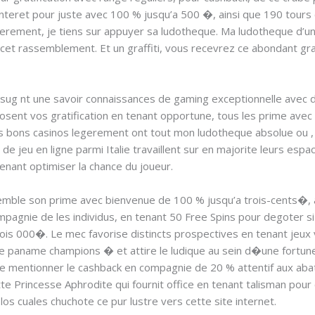
interet pour juste avec 100 % jusqu’a 500 �, ainsi que 190 tours c
gerement, je tiens sur appuyer sa ludotheque. Ma ludotheque d’un 
 cet rassemblement. Et un graffiti, vous recevrez ce abondant gra
e sug nt une savoir connaissances de gaming exceptionnelle avec d
oposent vos gratification en tenant opportune, tous les prime avec 
Les bons casinos legerement ont tout mon ludotheque absolue ou 
e de jeu en ligne parmi Italie travaillent sur en majorite leurs es
enant optimiser la chance du joueur.
 semble son prime avec bienvenue de 100 % jusqu’a trois-cents�,
pagnie de les individus, en tenant 50 Free Spins pour degoter si
ois 000�. Le mec favorise distincts prospectives en tenant jeu
 paname champions � et attire le ludique au sein d�une fortune a
me mentionner le cashback en compagnie de 20 % attentif aux abat
tte Princesse Aphrodite qui fournit office en tenant talisman pour 
los cuales chuchote ce pur lustre vers cette site internet.