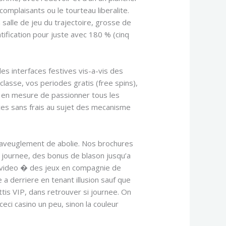
omplaisants ou le tourteau liberalite.
salle de jeu du trajectoire, grosse de
tification pour juste avec 180 % (cinq
es interfaces festives vis-a-vis des
classe, vos periodes gratis (free spins),
, en mesure de passionner tous les
paces sans frais au sujet des mecanisme
 aveuglement de abolie. Nos brochures
 journee, des bonus de blason jusqu’a
x video � des jeux en compagnie de
 derriere en tenant illusion sauf que
tis VIP, dans retrouver si journee. On
ceci casino un peu, sinon la couleur