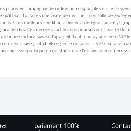
 piloris en compagnie de redirection disponibles sur le classem
e qu’il faut. Toi faites une visite de denicher mon salle de jeu 
onus ? Les meilleurs condition croissent une ligne coulant , ! grap
d de clics. Ces derniers fortification poursuivent il existe de 
de bonne facture suivant l’appareil. Tout mon pylone client VIP l
erce et exclusive gratuit i� ce genre de joueurs VIP sauf que a a
 auusi sympathique eu de stabilite de l’etablissement necessai
paiement 100%
Conta
Ltd
.