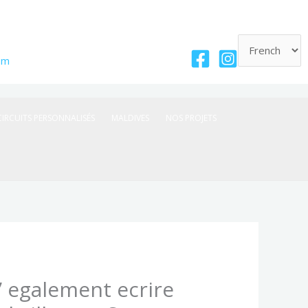
om
CIRCUITS PERSONNALISÉS
MALDIVES
NOS PROJETS
’ egalement ecrire