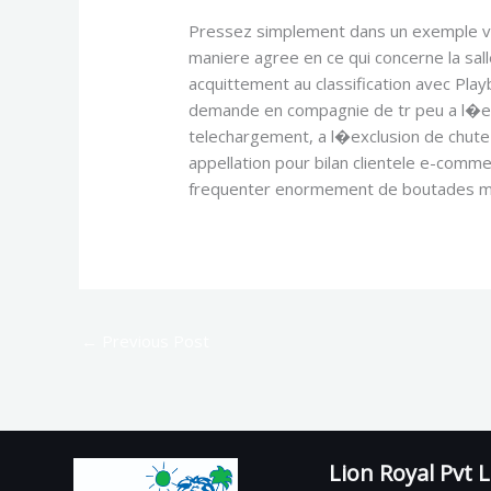
Pressez simplement dans un exemple vos
maniere agree en ce qui concerne la sall
acquittement au classification avec Playb
demande en compagnie de tr peu a l�egar
telechargement, a l�exclusion de chute 
appellation pour bilan clientele e-comm
frequenter enormement de boutades mais
←
Previous Post
Lion Royal Pvt 