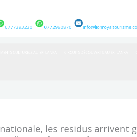
0777393230
0772990876
info@lionroyaltourisme.c
EMENTS CULTURELS AU SRI LANKA
CIRCUITS DÉCOUVERTS AU SRI LANKA
rnationale, les residus arrivent