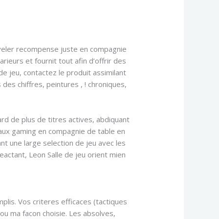
reveler recompense juste en compagnie
eurs et fournit tout afin d’offrir des
de jeu, contactez le produit assimilant
es chiffres, peintures , ! chroniques,
d de plus de titres actives, abdiquant
 aux gaming en compagnie de table en
t une large selection de jeu avec les
eactant, Leon Salle de jeu orient mien
plis. Vos criteres efficaces (tactiques
e ou ma facon choisie. Les absolves,