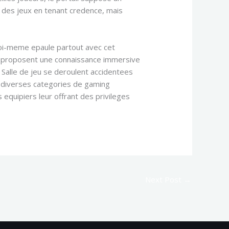
 des jeux en tenant credence, mais
toi-meme epaule partout avec cet
t proposent une connaissance immersive
n Salle de jeu se deroulent accidentees
s diverses categories de gaming
s equipiers leur offrant des privileges
Next Post
→