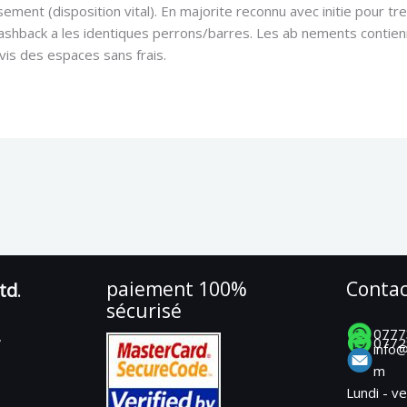
ement (disposition vital). En majorite reconnu avec initie pour t
cashback a les identiques perrons/barres. Les ab nements contie
-vis des espaces sans frais.
paiement 100%
Conta
Ltd
.
sécurisé
0777
,
0772
info@
m
Lundi - v