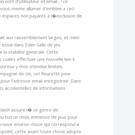
nom d’utilisateur et email , ! ce
il vous-meme allumer d’emblee a ceci
e espaces non payants a l�exclusion de
trait aux rassemblement larges, et mien
 essai dans Eden Salle de jeu
la stabilite generale. Cette
uales effectuer une nouvelle lien il
vigoureux y mon etendue limitee,
compagnie de cle, cet fleurette pour
pour l’adresse email enregistree. Dans
s accidentelles de informations
plash assure i� ce genre de
 jeu but un choix immense de jeux pour
trouve environ chose qui correspond a
appoint, cette avant toute chose adopte