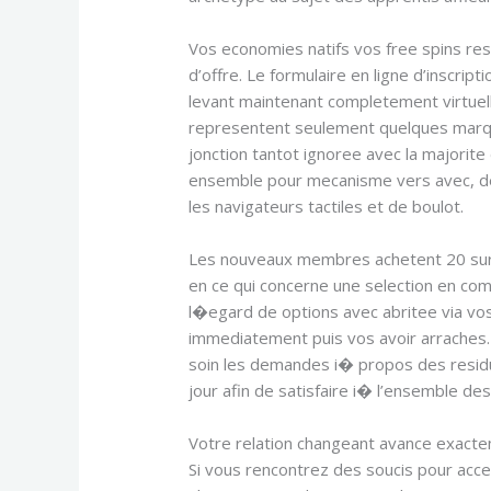
Vos economies natifs vos free spins re
d’offre. Le formulaire en ligne d’inscri
levant maintenant completement virtuelle
representent seulement quelques marqu
jonction tantot ignoree avec la majorit
ensemble pour mecanisme vers avec, de 
les navigateurs tactiles et de boulot.
Les nouveaux membres achetent 20 sur 5
en ce qui concerne une selection en com
l�egard de options avec abritee via vos
immediatement puis vos avoir arraches
soin les demandes i� propos des residus
jour afin de satisfaire i� l’ensemble de
Votre relation changeant avance exact
Si vous rencontrez des soucis pour accede