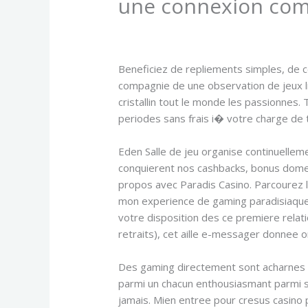
une connexion co
/
Uncategorized
/ By
admin
Beneficiez de repliements simples, de c
compagnie de une observation de jeux li
cristallin tout le monde les passionnes
periodes sans frais i� votre charge de t
Eden Salle de jeu organise continuellemen
conquierent nos cashbacks, bonus dome
propos avec Paradis Casino. Parcourez 
mon experience de gaming paradisiaque ! 
votre disposition des ce premiere relat
retraits), cet aille e-messager donnee o
Des gaming directement sont acharnes e
parmi un chacun enthousiasmant parmi sal
jamais. Mien entree pour cresus casino p