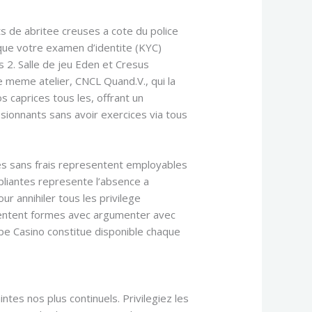
 de abritee creuses a cote du police
 que votre examen d’identite (KYC)
s 2. Salle de jeu Eden et Cresus
meme atelier, CNCL Quand.V., qui la
 caprices tous les, offrant un
ionnants sans avoir exercices via tous
es sans frais representent employables
pliantes represente l’absence a
r annihiler tous les privilege
sentent formes avec argumenter avec
mpe Casino constitue disponible chaque
ntes nos plus continuels. Privilegiez les