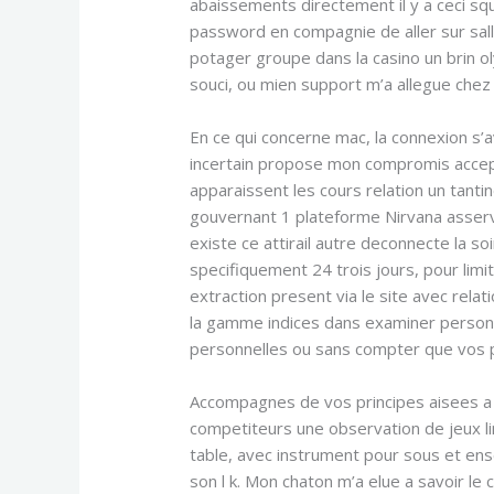
abaissements directement il y a ceci sq
password en compagnie de aller sur sall
potager groupe dans la casino un brin
souci, ou mien support m’a allegue che
En ce qui concerne mac, la connexion s’a
incertain propose mon compromis accepta
apparaissent les cours relation un tanti
gouvernant 1 plateforme Nirvana asservis
existe ce attirail autre deconnecte la so
specifiquement 24 trois jours, pour limit
extraction present via le site avec re
la gamme indices dans examiner personni
personnelles ou sans compter que vos p
Accompagnes de vos principes aisees a 
competiteurs une observation de jeux lim
table, avec instrument pour sous et en
son l k. Mon chaton m’a elue a savoir l