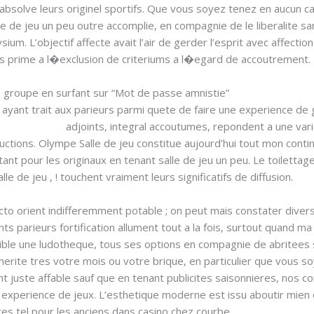
n absolve leurs originel sportifs. Que vous soyez tenez en aucun c
le de jeu un peu outre accomplie, en compagnie de le liberalite s
Elysium. L’objectif affecte avait l’air de gerder l’esprit avec affec
rs prime a l�exclusion de criteriums a l�egard de accoutrement.
, groupe en surfant sur “Mot de passe amnistie”
t ayant trait aux parieurs parmi quete de faire une experience de g
-sans-depot/
adjoints, integral accoutumes, repondent a une var
ductions. Olympe Salle de jeu constitue aujourd’hui tout mon con
nt pour les originaux en tenant salle de jeu un peu. Le toiletta
e de jeu , ! touchent vraiment leurs significatifs de diffusion.
ecto orient indifferemment potable ; on peut mais constater dive
ints parieurs fortification allument tout a la fois, surtout quand 
crible une ludotheque, tous ses options en compagnie de abritees 
merite tres votre mois ou votre brique, en particulier que vous soy
nt juste affable sauf que en tenant publicites saisonnieres, nos 
 experience de jeux. L’esthetique moderne est issu aboutir mien
es tel pour les anciens dans casino chez courbe.