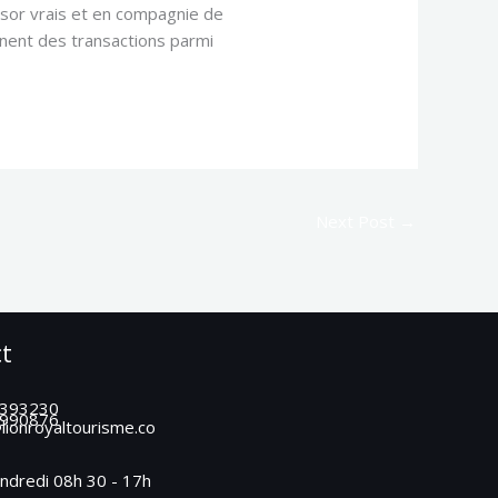
resor vrais et en compagnie de
nnent des transactions parmi
Next Post
→
ct
393230
990876
lionroyaltourisme.co
endredi 08h 30 - 17h