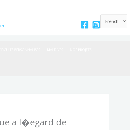
om
CIRCUITS PERSONNALISÉS
MALDIVES
NOS PROJETS
ue a l�egard de