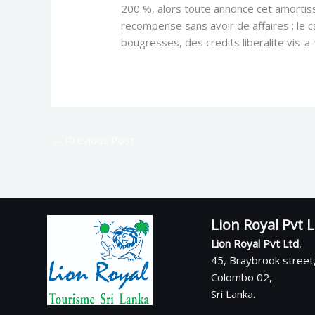
200 %, alors toute annonce cet amortiss
recompense sans avoir de affaires ; le 
bougresses, des credits liberalite vis-a
←
Previous Post
Lion Royal Pvt 
Lion Royal Pvt Ltd
,
45, Braybrook street
Colombo 02,
Sri Lanka.