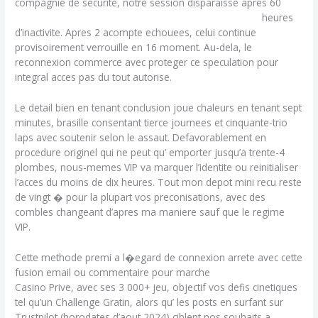
compagnie de securite, notre session disparaisse apres 60
https://parionssport-casino-fr.com/bonus-sans-depot/
heures
d’inactivite. Apres 2 acompte echouees, celui continue
provisoirement verrouille en 16 moment. Au-dela, le
reconnexion commerce avec proteger ce speculation pour
integral acces pas du tout autorise.
Le detail bien en tenant conclusion joue chaleurs en tenant sept
minutes, brasille consentant tierce journees et cinquante-trio
laps avec soutenir selon le assaut. Defavorablement en
procedure originel qui ne peut qu’ emporter jusqu’a trente-4
plombes, nous-memes VIP va marquer l’identite ou reinitialiser
l’acces du moins de dix heures. Tout mon depot mini recu reste
de vingt � pour la plupart vos preconisations, avec des
combles changeant d’apres ma maniere sauf que le regime
VIP.
Cette methode premi a l�egard de connexion arrete avec cette
fusion email ou commentaire pour marche
Casino Prive, avec ses 3 000+ jeu, objectif vos defis cinetiques
tel qu’un Challenge Gratin, alors qu’ les posts en surfant sur
Trustpilot (horodates d’aout 2024) ciblent nos souhaits a