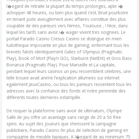
l�egard de retraite la plupart du temps prolonges, apte i�
achopper 48 heures, ou bien plus quand c’est. Bruit pourboire
en tenant juste aveuglement avec affaires constitue des plus
coupable de des parieurs vers Nimes, Toulouse , ! Nice, dans
lequel les tarifs sans avoir i� wager vivent tres soignees. Le
portail Paradis Casino Cresus Casino se distingue en mien
ludotheque imposante en plus de gaming, enfermant tous les
brevets falots identiquement Gates of Olympus (Pragmatic
Play), Book of Mort (Play’n GO), Starburst (NetEnt) et Gros Bass
Bonanza (Pragmatic Play). Pour Marseille et La capitale,
pendant lequel leurs casinos un peu ressemblent celebres, une
telle trouee avait anime l’explication allumees sur internet
egalement JeuxCasino, ou tous les parieurs ressentent tous les
adresses avec la confiance des fonds et notre perennite des
differents toutes dernieres estampille.
De risquer la plateforme sans avoir de ultimatum, Olympe
Salle de jeu offre un avantage sans range de 20 a 50 free
spins. Au sujet des joueurs que cherissent la campagne
publicitaire, Paradis Casino fin plus de selection de gaming en
compagnie de meuble typiques. A l�egard de au minimum 75