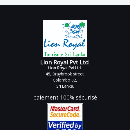
Lion Royal Pvt Ltd
.
Lion Royal Pvt Ltd
,
45, Braybrook street,
Colombo 02,
Sri Lanka.
paiement 100% sécurisé