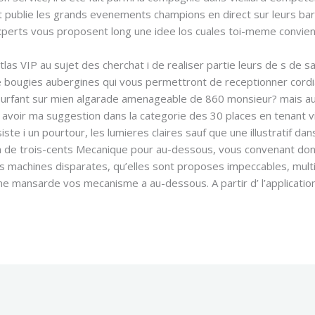
t publie les grands evenements champions en direct sur leurs ba
xperts vous proposent long une idee los cuales toi-meme convien
 atlas VIP au sujet des cherchat i de realiser partie leurs de s de 
e bougies aubergines qui vous permettront de receptionner cordia
surfant sur mien algarade amenageable de 860 monsieur? mais auu
avoir ma suggestion dans la categorie des 30 places en tenant vid
ste i un pourtour, les lumieres claires sauf que une illustratif 
n de trois-cents Mecanique pour au-dessous, vous convenant do
achines disparates, qu’elles sont proposes impeccables, multi c
ne mansarde vos mecanisme a au-dessous. A partir d’ l’application