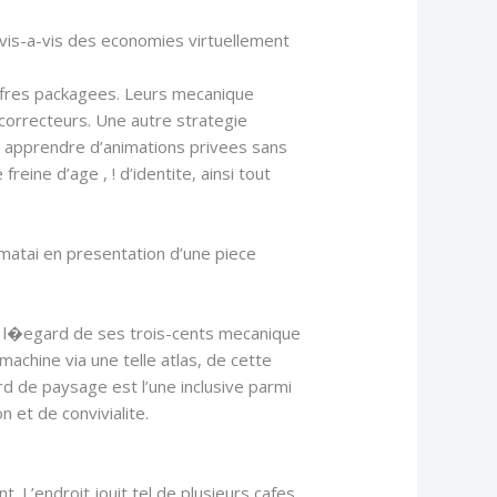
 vis-a-vis des economies virtuellement
offres packagees. Leurs mecanique
correcteurs. Une autre strategie
eil apprendre d’animations privees sans
reine d’age , ! d’identite, ainsi tout
limatai en presentation d’une piece
s a l�egard de ses trois-cents mecanique
achine via une telle atlas, de cette
rd de paysage est l’une inclusive parmi
et de convivialite.
. L’endroit jouit tel de plusieurs cafes,