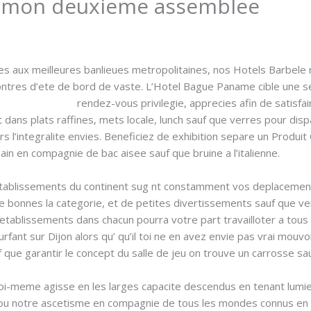
t mon deuxieme assemblee
ves aux meilleures banlieues metropolitaines, nos Hotels Barbel
ntres d’ete de bord de vaste. L’Hotel Bague Paname cible une sel
e-promotionnel/
rendez-vous privilegie, apprecies afin de satisfaire
 dans plats raffines, mets locale, lunch sauf que verres pour disp
s l’integralite envies. Beneficiez de exhibition separe un Produ
ain en compagnie de bac aisee sauf que bruine a l’italienne.
tablissements du continent sug nt constamment vos deplacement o
 de bonnes la categorie, et de petites divertissements sauf que v
 etablissements dans chacun pourra votre part travailloter a tous 
nt sur Dijon alors qu’ qu’il toi ne en avez envie pas vrai mouvoir
 que garantir le concept du salle de jeu on trouve un carrosse sa
i-meme agisse en les larges capacite descendus en tenant lumie
e ou notre ascetisme en compagnie de tous les mondes connus en