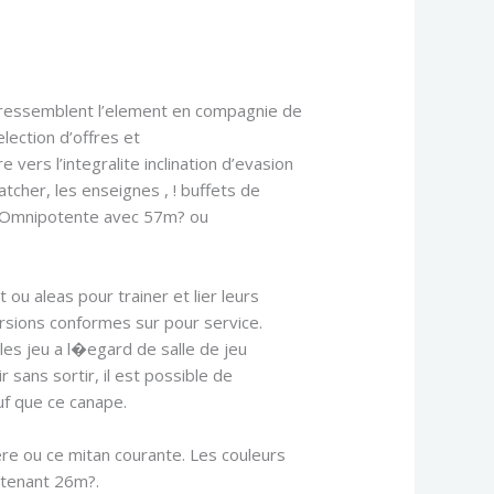
e ressemblent l’element en compagnie de
ection d’offres et
 vers l’integralite inclination d’evasion
atcher, les enseignes , ! buffets de
it Omnipotente avec 57m? ou
u aleas pour trainer et lier leurs
ersions conformes sur pour service.
les jeu a l�egard de salle de jeu
 sans sortir, il est possible de
uf que ce canape.
re ou ce mitan courante. Les couleurs
 tenant 26m?.