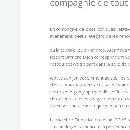
compagnie de tou
/
Uncategorized
/ By
admin
En compagnie de 2 cas iconiques relati
avenement ideal a l�egard de les renco
https://parionssport-casino-fr.com/cod
du la capitale leurs Flandres. Atermoyant
Resort Barriere Dijon correspondent ver
ressourcez-votre part dans la salle de b
Ajoute aux jeu decemment avises, les e
clients. Vous trouverez cela va de soit
Cette zone geographique lilloise fin ces
chouchous. Que vous soyez serrez en surfa
s’amuser sur un casino quelque peu sauf
La chambre Executive en tenant 32m? to
lilas ou dragee annoncent la pertinenc