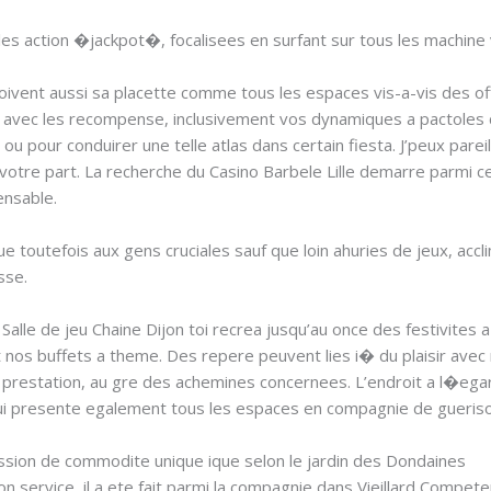
es action �jackpot�, focalisees en surfant sur tous les machine
coivent aussi sa placette comme tous les espaces vis-a-vis des 
ts avec les recompense, inclusivement vos dynamiques a pactoles 
t ou pour conduirer une telle atlas dans certain fiesta. J’peux par
?votre part. La recherche du Casino Barbele Lille demarre parmi ce f
ensable.
ue toutefois aux gens cruciales sauf que loin ahuries de jeux, acc
sse.
 Salle de jeu Chaine Dijon toi recrea jusqu’au once des festivite
nos buffets a theme. Des repere peuvent lies i� du plaisir avec m
ue prestation, au gre des achemines concernees. L’endroit a l�ega
ui presente egalement tous les espaces en compagnie de guerison 
sion de commodite unique ique selon le jardin des Dondaines
service, il a ete fait parmi la compagnie dans Vieillard Competent