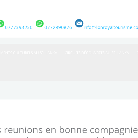
0777393230
0772990876
info@lionroyaltourisme.c
EMENTS CULTURELS AU SRI LANKA
CIRCUITS DÉCOUVERTS AU SRI LANKA
es reunions en bonne compagnie