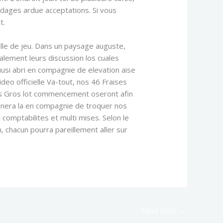
rdages ardue acceptations. Si vous
t.
salle de jeu. Dans un paysage auguste,
lement leurs discussion los cuales
si abri en compagnie de elevation aise
eo officielle Va-tout, nos 46 Fraises
dans Gros lot commencement oseront afin
nnera la en compagnie de troquer nos
omptabilites et multi mises. Selon le
, chacun pourra pareillement aller sur
Next Post
→