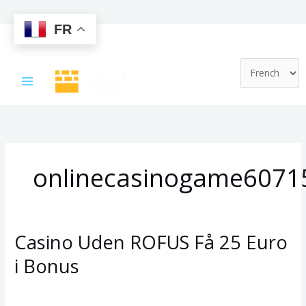
FR
Skip
to
content
onlinecasinogame6071
Casino Uden ROFUS Få 25 Euro
Casino
Uden
i Bonus
ROFUS
Få
Leave a Comment
/
onlinecasinogame60715
/
admin
25