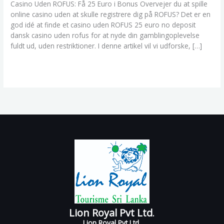
Euro
Casino Uden ROFUS: Få 25 Euro i Bonus Overvejer du at spille
i
online casino uden at skulle registrere dig på ROFUS? Det er en
Bonus
god idé at finde et casino uden ROFUS 25 euro no deposit
dansk casino uden rofus for at nyde din gamblingoplevelse
fuldt ud, uden restriktioner. I denne artikel vil vi udforske, […]
Read More »
Lion Royal Pvt Ltd
.
Lion Royal Pvt Ltd
,