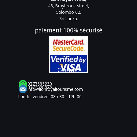
45, Braybrook street,
Colombo 02,
Sri Lanka.
paiement 100% sécurisé
Contact
0777393230
0772990876
info@lionroyaltourisme.com
Lundi - vendredi 08h 30 - 17h 00