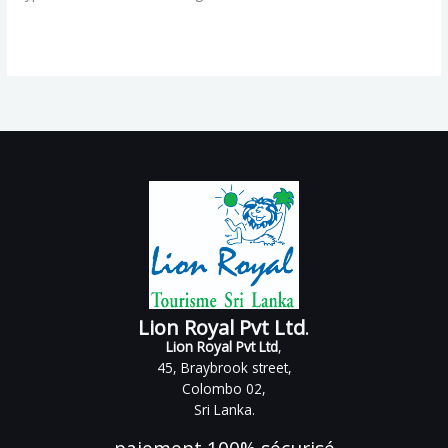
Read More »
Lion Royal Pvt Ltd
.
Lion Royal Pvt Ltd
,
45, Braybrook street,
Colombo 02,
Sri Lanka.