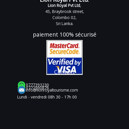
Lion Royal Pvt Ltd
,
45, Braybrook street,
Colombo 02,
Sri Lanka.
paiement 100% sécurisé
Contact
0777393230
0772990876
info@lionroyaltourisme.com
Lundi - vendredi 08h 30 - 17h 00