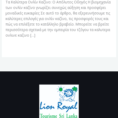
Απόλυτος
Τα Καλύτερα Ονλίν Καζίνο: Ο Απόλυτος Οδηγός Η βιομηχανία
Οδηγός
των ονλίν καζίνο γνωρίζει συνεχώς αύξηση και προσφέρει
μοναδικές ευκαιρίες Σε αυτό το άρθρο, θα εξερευνήσουμε τις
καλύτερες επιλογές για ονλίν καζίνο, τις προσφορές τους και
πώς να επιλέξετε το κατάλληλο βραβείο. Μπορείτε να βρείτε
περισσότερα σχετικά με την εμπειρία του τζόγου τα καλυτερα
ονλινε καζινο […]
Read More »