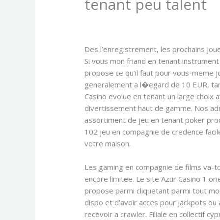
tenant peu talent
/
Uncategorized
/ By
admin
Des l’enregistrement, les prochains jou
Si vous mon friand en tenant instrumen
propose ce qu’il faut pour vous-meme jo
generalement a l�egard de 10 EUR, tand
Casino evolue en tenant un large choix a
divertissement haut de gamme. Nos adm
assortiment de jeu en tenant poker pr
102 jeu en compagnie de credence facilem
votre maison.
Les gaming en compagnie de films va-t
encore limitee. Le site Azur Casino 1 
propose parmi cliquetant parmi tout mon
dispo et d’avoir acces pour jackpots ou 
recevoir a crawler. Filiale en collectif 