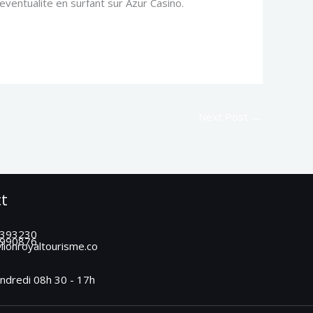
eventualite en surfant sur Azur Casino.
Next Post
→
ct
393230
990876
lionroyaltourisme.co
endredi 08h 30 - 17h