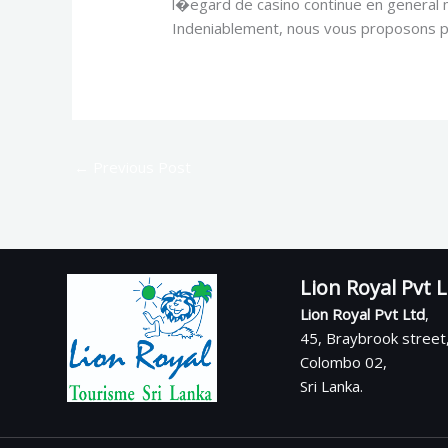
l�egard de casino continue en general m
Indeniablement, nous vous proposons pl
←
Previous Post
Lion Royal Pvt 
Lion Royal Pvt Ltd
,
45, Braybrook street
Colombo 02,
Sri Lanka.