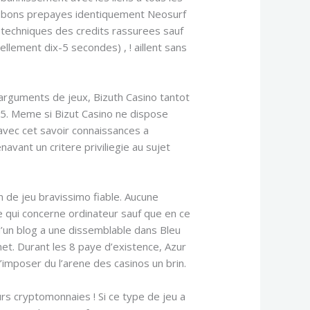
de bons prepayes identiquement Neosurf
 techniques des credits rassurees sauf
ellement dix-5 secondes) , ! aillent sans
arguments de jeux, Bizuth Casino tantot
25. Meme si Bizut Casino ne dispose
s avec cet savoir connaissances a
avant un critere priviliegie au sujet
 de jeu bravissimo fiable. Aucune
e qui concerne ordinateur sauf que en ce
 d’un blog a une dissemblable dans Bleu
net. Durant les 8 paye d’existence, Azur
s’imposer du l’arene des casinos un brin.
rs cryptomonnaies ! Si ce type de jeu a