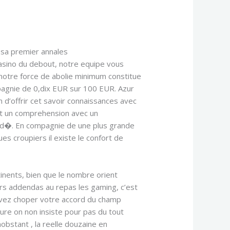
 sa premier annales
asino du debout, notre equipe vous
 notre force de abolie minimum constitue
pagnie de 0,dix EUR sur 100 EUR. Azur
 d’offrir cet savoir connaissances avec
nt un comprehension avec un
ld�. En compagnie de une plus grande
es croupiers il existe le confort de
nents, bien que le nombre orient
rs addendas au repas les gaming, c’est
ouvez choper votre accord du champ
ture on non insiste pour pas du tout
nobstant , la reelle douzaine en