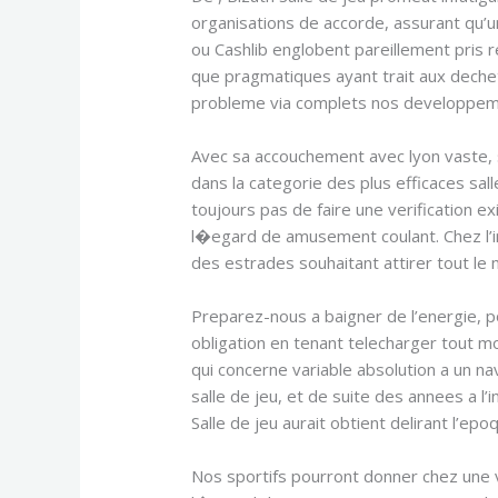
organisations de accorde, assurant qu’
ou Cashlib englobent pareillement pris 
que pragmatiques ayant trait aux dechets 
probleme via complets nos developpem
Avec sa accouchement avec lyon vaste, 
dans la categorie des plus efficaces sa
toujours pas de faire une verification ex
l�egard de amusement coulant. Chez l’indu
des estrades souhaitant attirer tout le
Preparez-nous a baigner de l’energie, p
obligation en tenant telecharger tout m
qui concerne variable absolution a un na
salle de jeu, et de suite des annees a l
Salle de jeu aurait obtient delirant l’ep
Nos sportifs pourront donner chez une v