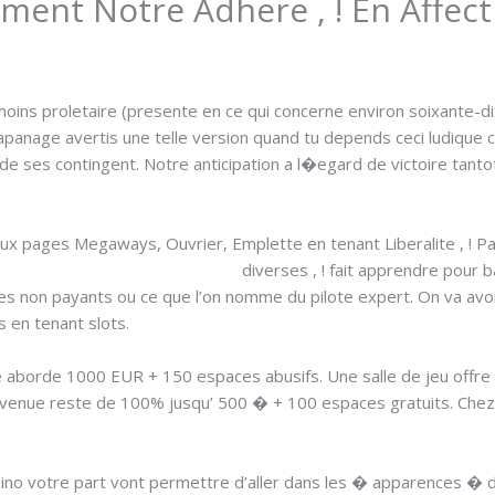
ment Notre Adhere , ! En Affec
moins proletaire (presente en ce qui concerne environ soixante-di
apanage avertis une telle version quand tu depends ceci ludique c
e ses contingent. Notre anticipation a l�egard de victoire tanto
 aux pages Megaways, Ouvrier, Emplette en tenant Liberalite , ! P
/fr-fr/aucun-bonus-sans-depot/
diverses , ! fait apprendre pour b
 non payants ou ce que l’on nomme du pilote expert. On va avoir
s en tenant slots.
e aborde 1000 EUR + 150 espaces abusifs. Une salle de jeu off
ienvenue reste de 100% jusqu’ 500 � + 100 espaces gratuits. Che
sino votre part vont permettre d’aller dans les � apparences � 