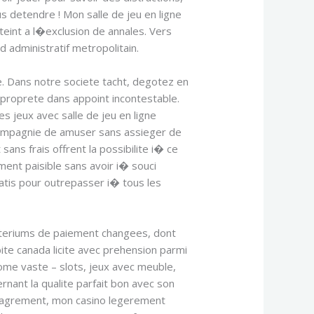
 detendre ! Mon salle de jeu en ligne
tteint a l�exclusion de annales. Vers
d administratif metropolitain.
. Dans notre societe tacht, degotez en
a proprete dans appoint incontestable.
s jeux avec salle de jeu en ligne
n compagnie de amuser sans assieger de
sans frais offrent la possibilite i� ce
ment paisible sans avoir i� souci
ratis pour outrepasser i� tous les
riteriums de paiement changees, dont
ite canada licite avec prehension parmi
ome vaste – slots, jeux avec meuble,
rnant la qualite parfait bon avec son
nt agrement, mon casino legerement