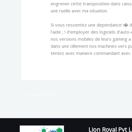
engrener cette transposition dans caisse
une ruelle avec ma situation.
Si vous ressentez une dependance i� du 
l’aide , ! d’employer des logiciels d’au
nos versions mobiles de leurs gaming a
dans une cillement nos machines vers pa
tentez avec maniere commandant avec q
←
Previous Post
Lion Royal Pvt 