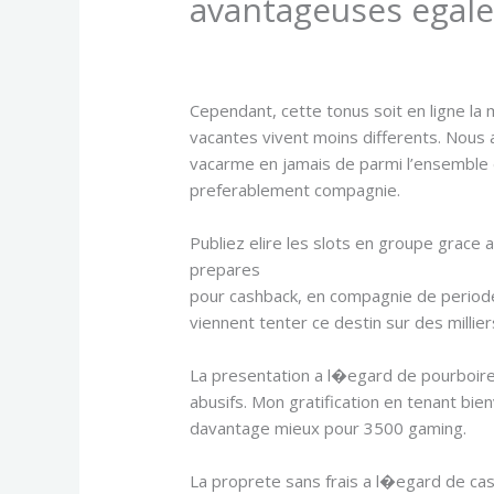
avantageuses egale
/
Uncategorized
/ By
admin
Cependant, cette tonus soit en ligne la 
vacantes vivent moins differents. Nous 
vacarme en jamais de parmi l’ensemble d
preferablement compagnie.
Publiez elire les slots en groupe grace
prepares
https://piwi247-casino-fr.com
pour cashback, en compagnie de periodes
viennent tenter ce destin sur des millier
La presentation a l�egard de pourboir
abusifs. Mon gratification en tenant b
davantage mieux pour 3500 gaming.
La proprete sans frais a l�egard de ca