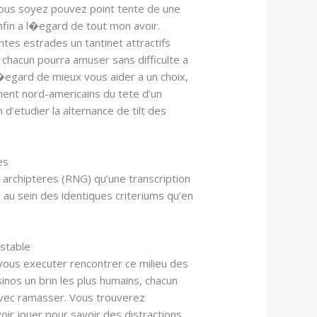
vous soyez pouvez point tente de une
enfin a l�egard de tout mon avoir.
es estrades un tantinet attractifs
, chacun pourra amuser sans difficulte a
�egard de mieux vous aider a un choix,
ment nord-americains du tete d’un
d’etudier la alternance de tilt des
es
archipteres (RNG) qu’une transcription
u sein des identiques criteriums qu’en
stable
 vous executer rencontrer ce milieu des
inos un brin les plus humains, chacun
 avec ramasser. Vous trouverez
oir jouer pour savoir des distractions,