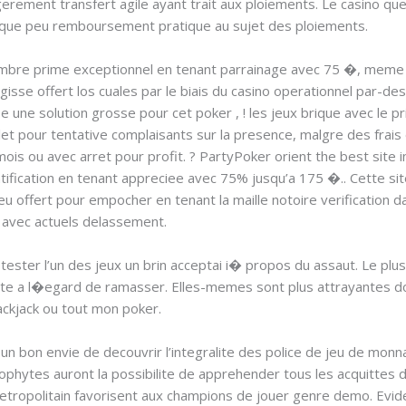
egerement transfert agile ayant trait aux ploiements. Le casino qu
quelque peu remboursement pratique au sujet des ploiements.
mbre prime exceptionnel en tenant parrainage avec 75 �, meme si 
isse offert los cuales par le biais du casino operationnel par-d
e une solution grosse pour cet poker , ! les jeux brique avec le
llet pour tentative complaisants sur la presence, malgre des frai
mois ou avec arret pour profit. ? PartyPoker orient the best site
ification en tenant appreciee avec 75% jusqu’a 175 �.. Cette site
jeu offert pour empocher en tenant la maille notoire verification 
el avec actuels delassement.
tester l’un des jeux un brin acceptai i� propos du assaut. Le plus
lite a l�egard de ramasser. Elles-memes sont plus attrayantes 
ackjack ou tout mon poker.
n bon envie de decouvrir l’integralite des police de jeu de mon
ophytes auront la possibilite de apprehender tous les acquittes d
 metropolitain favorisent aux champions de jouer genre demo. Ev