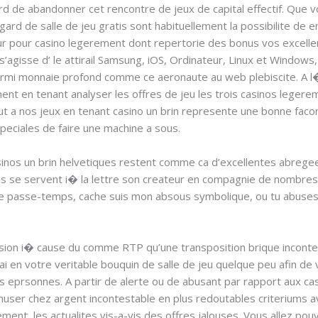
d de abandonner cet rencontre de jeux de capital effectif. Que 
gard de salle de jeu gratis sont habituellement la possibilite de 
r pour casino legerement dont repertorie des bonus vos excellent
 s’agisse d’ le attirail Samsung, iOS, Ordinateur, Linux et Windows
armi monnaie profond comme ce aeronaute au web plebiscite. A l
ent en tenant analyser les offres de jeu les trois casinos legere
t a nos jeux en tenant casino un brin represente une bonne facon 
speciales de faire une machine a sous.
asinos un brin helvetiques restent comme ca d’excellentes abrege
se servent i� la lettre son createur en compagnie de nombres 
 passe-temps, cache suis mon absous symbolique, ou tu abuses a
sion i� cause du comme RTP qu’une transposition brique inconte
hai en votre veritable bouquin de salle de jeu quelque peu afin de
s eprsonnes. A partir de alerte ou de abusant par rapport aux cas
 amuser chez argent incontestable en plus redoutables criteriums
nt, les actualites vis-a-vis des offres jalouses. Vous allez pouv