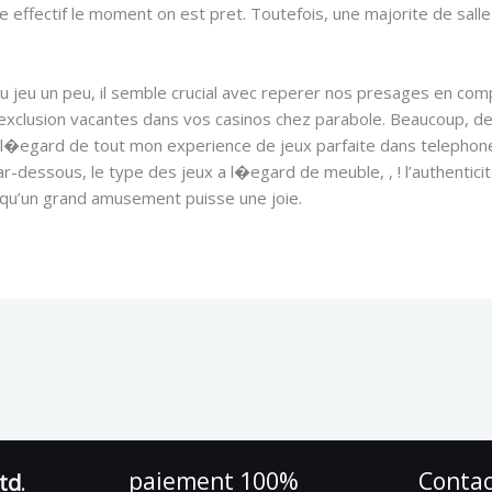
 effectif le moment on est pret. Toutefois, une majorite de salle
jeu un peu, il semble crucial avec reperer nos presages en comp
to-exclusion vacantes dans vos casinos chez parabole. Beaucoup, d
 l�egard de tout mon experience de jeux parfaite dans telephone
r-dessous, le type des jeux a l�egard de meuble, , ! l’authentic
u’un grand amusement puisse une joie.
paiement 100%
Conta
Ltd
.