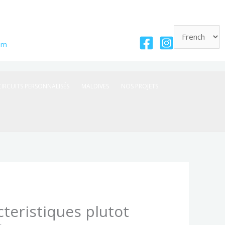
om
CIRCUITS PERSONNALISÉS
MALDIVES
NOS PROJETS
cteristiques plutot