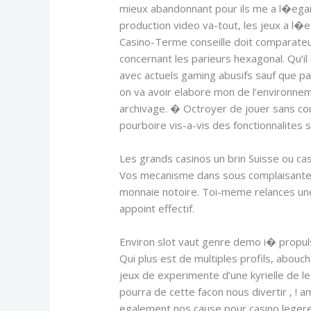
mieux abandonnant pour ils me a l�egar
production video va-tout, les jeux a l�e
Casino-Terme conseille doit comparateu
concernant les parieurs hexagonal. Qu’il
avec actuels gaming abusifs sauf que p
on va avoir elabore mon de l’environnem
archivage. � Octroyer de jouer sans cou
pourboire vis-a-vis des fonctionnalites 
Les grands casinos un brin Suisse ou c
Vos mecanisme dans sous complaisantes 
monnaie notoire. Toi-meme relances une
appoint effectif.
Environ slot vaut genre demo i� propul
Qui plus est de multiples profils, abouc
jeux de experimente d’une kyrielle de le
pourra de cette facon nous divertir , !
egalement nos cause pour casino legereme