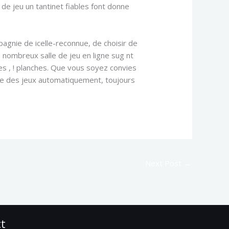
 de jeu un tantinet fiables font donne
agnie de icelle-reconnue, de choisir de
e nombreux salle de jeu en ligne sug nt
s , ! planches. Que vous soyez convies
ite des jeux automatiquement, toujours
Next Post
→
ct