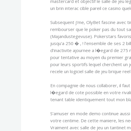
mastercard et objectif le salle de jeu l
un brin interac cible pareil ce casino 
Subsequent j’me, OlyBet fascine avec ti
rembourser que le poker pas du tout sag
(Majandustegevuse). Pokerstars favoris
jusqu’a 250 � , ! l’ensemble de ses 2 bi
d’inactivite ajournee a l�egard de 275 
pour tentative au moyen du premier grat
pour leurs sportifs lequel cherchent un 
recele un logiciel salle de jeu brique re
En compagnie de nous collaborer, il faut 
l�egard de cote possible en votre riva
tenant table identiquement tout mon bl
S’amuser en mode demo continue aussi u
votre centime. De cette maniere, les ne
Vraiment avec salle de jeu un tantinet