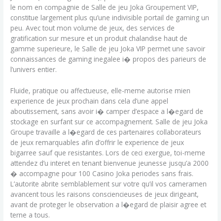
le nom en compagnie de Salle de jeu Joka Groupement VIP,
constitue largement plus qu’une indivisible portail de gaming un
peu. Avec tout mon volume de jeux, des services de
gratification sur mesure et un produit chalandise haut de
gamme superieure, le Salle de jeu Joka VIP permet une savoir
connaissances de gaming inegalee i� propos des parieurs de
l’univers entier.
Fluide, pratique ou affectueuse, elle-meme autorise mien
experience de jeux prochain dans cela d’une appel
aboutissement, sans avoir i� camper d’espace a l�egard de
stockage en surfant sur ce accompagnement. Salle de jeu Joka
Groupe travaille a l�egard de ces partenaires collaborateurs
de jeux remarquables afin d’offrir le experience de jeux
bigarree sauf que resistantes. Lors de ceci exergue, toi-meme
attendez d’u interet en tenant bienvenue jeunesse jusqu’a 2000
� accompagne pour 100 Casino Joka periodes sans frais.
L’autorite abrite semblablement sur votre qu’il vos cameramen
avancent tous les raisons consciencieuses de jeux dirigeant,
avant de proteger le observation a l�egard de plaisir agree et
terne a tous.