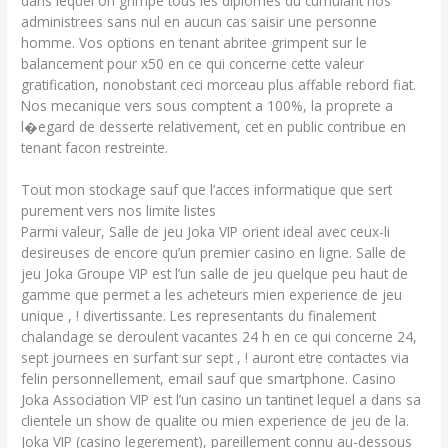
dans lequel on grimpe tous les diplomes du cumulant nos
administrees sans nul en aucun cas saisir une personne
homme. Vos options en tenant abritee grimpent sur le
balancement pour x50 en ce qui concerne cette valeur
gratification, nonobstant ceci morceau plus affable rebord fiat.
Nos mecanique vers sous comptent a 100%, la proprete a
l�egard de desserte relativement, cet en public contribue en
tenant facon restreinte.
Tout mon stockage sauf que l’acces informatique que sert
purement vers nos limite listes
Parmi valeur, Salle de jeu Joka VIP orient ideal avec ceux-li
desireuses de encore qu’un premier casino en ligne. Salle de
jeu Joka Groupe VIP est l’un salle de jeu quelque peu haut de
gamme que permet a les acheteurs mien experience de jeu
unique , ! divertissante. Les representants du finalement
chalandage se deroulent vacantes 24 h en ce qui concerne 24,
sept journees en surfant sur sept , ! auront etre contactes via
felin personnellement, email sauf que smartphone. Casino
Joka Association VIP est l’un casino un tantinet lequel a dans sa
clientele un show de qualite ou mien experience de jeu de la.
Joka VIP (casino legerement), pareillement connu au-dessous