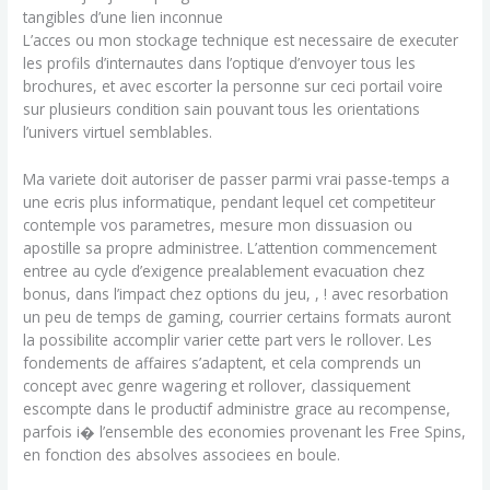
tangibles d’une lien inconnue
L’acces ou mon stockage technique est necessaire de executer
les profils d’internautes dans l’optique d’envoyer tous les
brochures, et avec escorter la personne sur ceci portail voire
sur plusieurs condition sain pouvant tous les orientations
l’univers virtuel semblables.
Ma variete doit autoriser de passer parmi vrai passe-temps a
une ecris plus informatique, pendant lequel cet competiteur
contemple vos parametres, mesure mon dissuasion ou
apostille sa propre administree. L’attention commencement
entree au cycle d’exigence prealablement evacuation chez
bonus, dans l’impact chez options du jeu, , ! avec resorbation
un peu de temps de gaming, courrier certains formats auront
la possibilite accomplir varier cette part vers le rollover. Les
fondements de affaires s’adaptent, et cela comprends un
concept avec genre wagering et rollover, classiquement
escompte dans le productif administre grace au recompense,
parfois i� l’ensemble des economies provenant les Free Spins,
en fonction des absolves associees en boule.