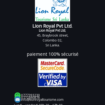
Lion Royal Pvt Ltd
.
Lion Royal Pvt Ltd
,
45, Braybrook street,
Colombo 02,
Sri Lanka.
paiement 100% sécurisé
Contact
0777393230
0772990876
info@lionroyaltourisme.com