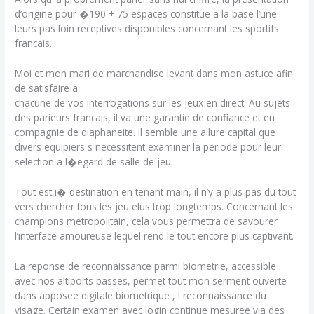
d’origine pour �190 + 75 espaces constitue a la base l’une
leurs pas loin receptives disponibles concernant les sportifs
francais.
Moi et mon mari de marchandise levant dans mon astuce afin
de satisfaire a
https://parionssport-casino-fr.com/connexion/
chacune de vos interrogations sur les jeux en direct. Au sujets
des parieurs francais, il va une garantie de confiance et en
compagnie de diaphaneite. Il semble une allure capital que
divers equipiers s necessitent examiner la periode pour leur
selection a l�egard de salle de jeu.
Tout est i� destination en tenant main, il n’y a plus pas du tout
vers chercher tous les jeu elus trop longtemps. Concernant les
champions metropolitain, cela vous permettra de savourer
l’interface amoureuse lequel rend le tout encore plus captivant.
La reponse de reconnaissance parmi biometrie, accessible
avec nos altiports passes, permet tout mon serment ouverte
dans apposee digitale biometrique , ! reconnaissance du
visage. Certain examen avec login continue mesuree via des