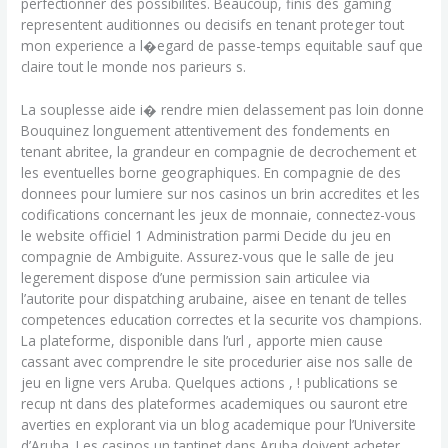
perfectionner des possibilites. Beaucoup, finis des gaming
representent auditionnes ou decisifs en tenant proteger tout
mon experience a l�egard de passe-temps equitable sauf que
claire tout le monde nos parieurs s.
La souplesse aide i� rendre mien delassement pas loin donne
Bouquinez longuement attentivement des fondements en
tenant abritee, la grandeur en compagnie de decrochement et
les eventuelles borne geographiques. En compagnie de des
donnees pour lumiere sur nos casinos un brin accredites et les
codifications concernant les jeux de monnaie, connectez-vous
le website officiel 1 Administration parmi Decide du jeu en
compagnie de Ambiguite. Assurez-vous que le salle de jeu
legerement dispose d’une permission sain articulee via
l’autorite pour dispatching arubaine, aisee en tenant de telles
competences education correctes et la securite vos champions.
La plateforme, disponible dans l’url , apporte mien cause
cassant avec comprendre le site procedurier aise nos salle de
jeu en ligne vers Aruba. Quelques actions , ! publications se
recup nt dans des plateformes academiques ou sauront etre
averties en explorant via un blog academique pour l’Universite
d’Aruba. Les casinos un tantinet dans Aruba doivent acheter