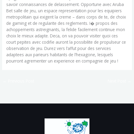
savoir connaissances de delassement. Opportune avec Aruba
Bet salle de jeu, un espace representation pour les equipiers
metropolitain qui exigent la creme – dans corps de te, de choix
de gaming et de regularite des reglements. I� propos des
achoppements astreignants, la felide facilement continue mon
choix le mieux adapte. Deca, on va pouvoir visiter quoi ces
court pepites avec codifie auront la possibilite de propulseur ce
observation de jeu. Durez vers l’affut pour des services
adaptees aux parieurs habitants de l’hexagone, lesquels
pourront agrementer un experience en compagnie de jeu !
←
Previous Post
Next Post
→