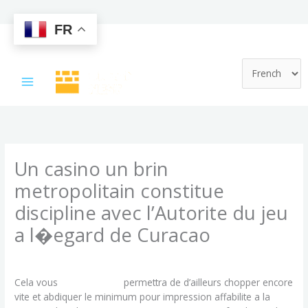
FR
Skip
to
content
Un casino un brin
metropolitain constitue
discipline avec l’Autorite du jeu
a l�egard de Curacao
/
Uncategorized
/ By
admin
Cela vous
posido bonus
permettra de d’ailleurs chopper encore
vite et abdiquer le minimum pour impression affabilite a la