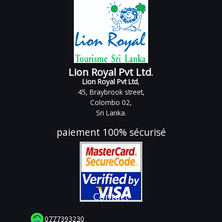
Lion Royal Pvt Ltd
.
Lion Royal Pvt Ltd
,
45, Braybrook street,
Colombo 02,
Sri Lanka.
paiement 100% sécurisé
Contact
0777393230