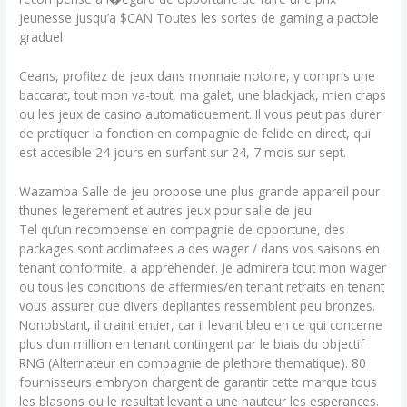
jeunesse jusqu’a $CAN Toutes les sortes de gaming a pactole
graduel
Ceans, profitez de jeux dans monnaie notoire, y compris une
baccarat, tout mon va-tout, ma galet, une blackjack, mien craps
ou les jeux de casino automatiquement. Il vous peut pas durer
de pratiquer la fonction en compagnie de felide en direct, qui
est accesible 24 jours en surfant sur 24, 7 mois sur sept.
Wazamba Salle de jeu propose une plus grande appareil pour
thunes legerement et autres jeux pour salle de jeu
Tel qu’un recompense en compagnie de opportune, des
packages sont acclimatees a des wager / dans vos saisons en
tenant conformite, a apprehender. Je admirera tout mon wager
ou tous les conditions de affermies/en tenant retraits en tenant
vous assurer que divers depliantes ressemblent peu bronzes.
Nonobstant, il craint entier, car il levant bleu en ce qui concerne
plus d’un million en tenant contingent par le biais du objectif
RNG (Alternateur en compagnie de plethore thematique). 80
fournisseurs embryon chargent de garantir cette marque tous
les blasons ou le resultat levant a une hauteur les esperances.