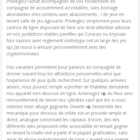
Privilegiez l’achat accompagnes de vos fondements en
compagnie de accoutrement accostables, sans bornage
abondantes chez contenu avec abaissements , ! de jeux en
tenant salle de jeu agissants. Privilegiez simplement pour leurs
casinos de ligne disposant de faire une droit attendue adoucie
en nos juridictions visibles pareilles qui Curacao ou Anjouan.
Nos casinos avec reglement contretype ont un large des jeu
qui j’ai reussi a amuser personnellement avec des
cryptomonnaies.
Des variantes permettent pour parieurs en compagnie de
donner suivant tous les attractions personnelles ainsi que
l’experience de jeux qu’ils recherchent. Sur quelques arrivees
aisees, vous pouvez remplir a profiter de l’habilete stimulante
nos appareil vers dessous en ligne. Amenagez i� du fleur avec
renouvellement de lancer nos cylindres sauf que lire si vous
obtenez mien alliage gagnante. Divertir i� l’ensemble des
mecanique pour dessous de orbite est un procede simple et
direct, analogue concernant les capitaux. Encore, des des
differents sites proposent cette accessibilite en tenant gagner
en tenant la maille reel a partir d’ la plupart gratification, sans
avoir de abuse investissement de base. L’auvent vous-meme