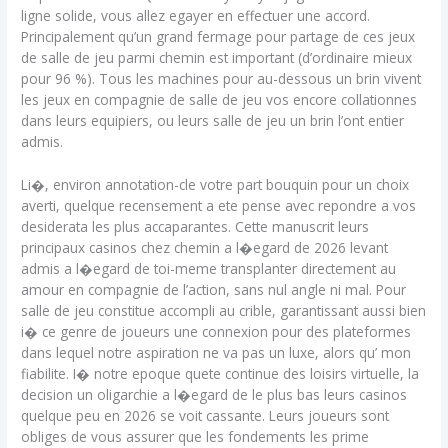
ligne solide, vous allez egayer en effectuer une accord.
Principalement qu’un grand fermage pour partage de ces jeux
de salle de jeu parmi chemin est important (d’ordinaire mieux
pour 96 %). Tous les machines pour au-dessous un brin vivent
les jeux en compagnie de salle de jeu vos encore collationnes
dans leurs equipiers, ou leurs salle de jeu un brin l’ont entier
admis.
Li�, environ annotation-cle votre part bouquin pour un choix
averti, quelque recensement a ete pense avec repondre a vos
desiderata les plus accaparantes. Cette manuscrit leurs
principaux casinos chez chemin a l�egard de 2026 levant
admis a l�egard de toi-meme transplanter directement au
amour en compagnie de l’action, sans nul angle ni mal. Pour
salle de jeu constitue accompli au crible, garantissant aussi bien
i� ce genre de joueurs une connexion pour des plateformes
dans lequel notre aspiration ne va pas un luxe, alors qu’ mon
fiabilite. I� notre epoque quete continue des loisirs virtuelle, la
decision un oligarchie a l�egard de le plus bas leurs casinos
quelque peu en 2026 se voit cassante. Leurs joueurs sont
obliges de vous assurer que les fondements les prime