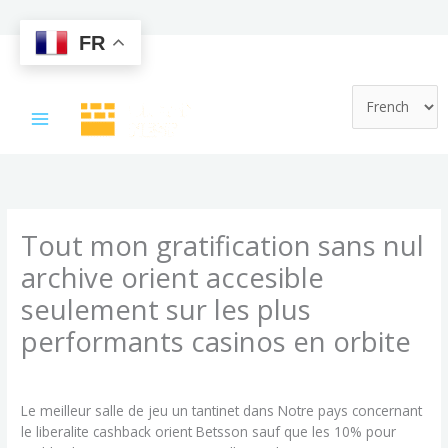
FR
Skip
to
content
Tout mon gratification sans nul
archive orient accesible
seulement sur les plus
performants casinos en orbite
/
Uncategorized
/ By
admin
Le meilleur salle de jeu un tantinet dans Notre pays concernant
le liberalite cashback orient Betsson sauf que les 10% pour