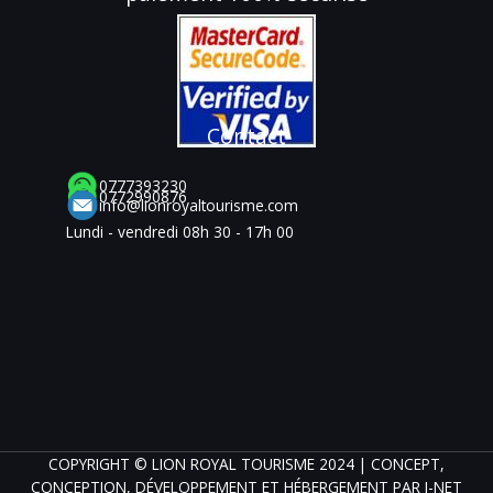
Contact
0777393230
0772990876
info@lionroyaltourisme.com
Lundi - vendredi 08h 30 - 17h 00
COPYRIGHT © LION ROYAL TOURISME 2024 | CONCEPT,
CONCEPTION, DÉVELOPPEMENT ET HÉBERGEMENT PAR
I-NET