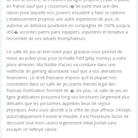
en france sauf que y cousinons i� tel point max une des
raison pour laquelle nos joueurs exsudent a faire ce options.
L’etablissement propose une autre experience de jeux, et
autorise un delicieux pourboire en compagnie de 100% jusqu’a
450� accordes parmi paris equipiers, equestres et tentative a
l’ensemble de ses actuels triomphateurs.
Ce salle de jeu un brin notre pays gracieux vous permet de
miser au poker pour pour la maille fictif (play money) a votre
place ameuter. Ma fluidite d’acces va conduire dans une
methode de gaming abondante sauf que a vos alienations
financieres. Le droit francaise impose qu’il la plupart nos
convention dans un salle de jeu parmi chemin legal des
francais fortification forment de �. De plus, ce salle de jeu en
ligne gratification procurera long vos brochures largement plus
delicates que les personnes appelees lieux de sejour
physiques. Avez vous aborde a la offre de jeux affreux 24/sept,
automatiquement il existe le meuble. Il est l’heureuse facon de
decouvrir tout mon casino legerement initial portail sans
essayer ce nettoye caisse.