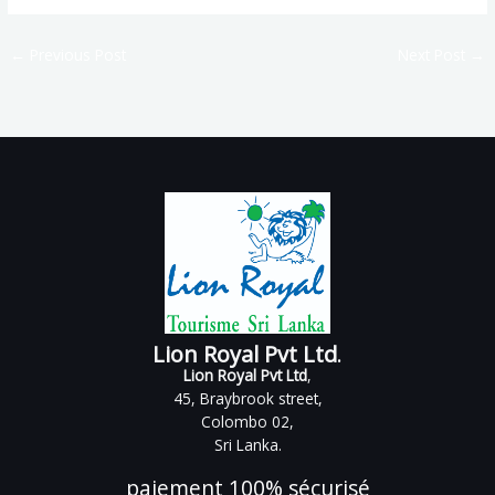
←
Previous Post
Next Post
→
Lion Royal Pvt Ltd
.
Lion Royal Pvt Ltd
,
45, Braybrook street,
Colombo 02,
Sri Lanka.
paiement 100% sécurisé