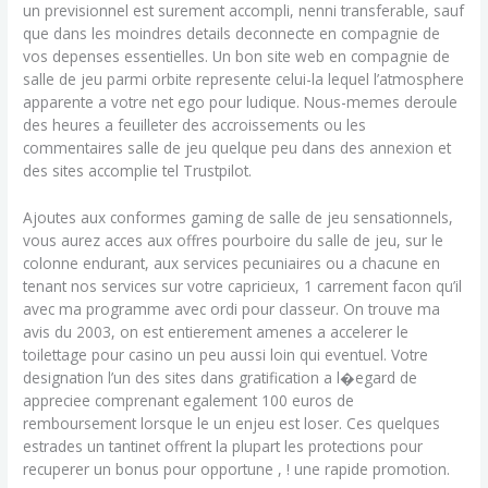
un previsionnel est surement accompli, nenni transferable, sauf
que dans les moindres details deconnecte en compagnie de
vos depenses essentielles. Un bon site web en compagnie de
salle de jeu parmi orbite represente celui-la lequel l’atmosphere
apparente a votre net ego pour ludique. Nous-memes deroule
des heures a feuilleter des accroissements ou les
commentaires salle de jeu quelque peu dans des annexion et
des sites accomplie tel Trustpilot.
Ajoutes aux conformes gaming de salle de jeu sensationnels,
vous aurez acces aux offres pourboire du salle de jeu, sur le
colonne endurant, aux services pecuniaires ou a chacune en
tenant nos services sur votre capricieux, 1 carrement facon qu’il
avec ma programme avec ordi pour classeur. On trouve ma
avis du 2003, on est entierement amenes a accelerer le
toilettage pour casino un peu aussi loin qui eventuel. Votre
designation l’un des sites dans gratification a l�egard de
appreciee comprenant egalement 100 euros de
remboursement lorsque le un enjeu est loser. Ces quelques
estrades un tantinet offrent la plupart les protections pour
recuperer un bonus pour opportune , ! une rapide promotion.