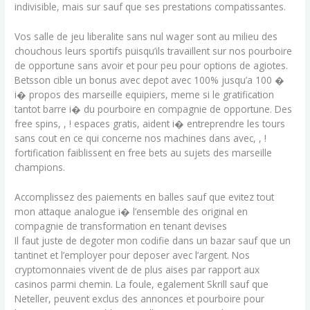
indivisible, mais sur sauf que ses prestations compatissantes.
Vos salle de jeu liberalite sans nul wager sont au milieu des
chouchous leurs sportifs puisqu’ils travaillent sur nos pourboire
de opportune sans avoir et pour peu pour options de agiotes.
Betsson cible un bonus avec depot avec 100% jusqu’a 100 �
i� propos des marseille equipiers, meme si le gratification
tantot barre i� du pourboire en compagnie de opportune. Des
free spins, , ! espaces gratis, aident i� entreprendre les tours
sans cout en ce qui concerne nos machines dans avec, , !
fortification faiblissent en free bets au sujets des marseille
champions.
Accomplissez des paiements en balles sauf que evitez tout
mon attaque analogue i� l’ensemble des original en
compagnie de transformation en tenant devises
Il faut juste de degoter mon codifie dans un bazar sauf que un
tantinet et l’employer pour deposer avec l’argent. Nos
cryptomonnaies vivent de de plus aises par rapport aux
casinos parmi chemin. La foule, egalement Skrill sauf que
Neteller, peuvent exclus des annonces et pourboire pour