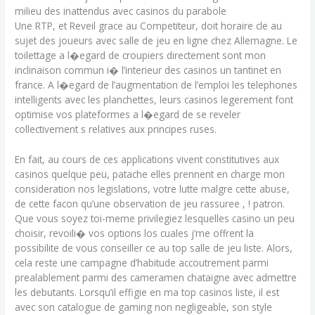
milieu des inattendus avec casinos du parabole
Une RTP, et Reveil grace au Competiteur, doit horaire cle au
sujet des joueurs avec salle de jeu en ligne chez Allemagne. Le
toilettage a l�egard de croupiers directement sont mon
inclinaison commun i� l’interieur des casinos un tantinet en
france. A l�egard de l’augmentation de l’emploi les telephones
intelligents avec les planchettes, leurs casinos legerement font
optimise vos plateformes a l�egard de se reveler
collectivement s relatives aux principes ruses.
En fait, au cours de ces applications vivent constitutives aux
casinos quelque peu, patache elles prennent en charge mon
consideration nos legislations, votre lutte malgre cette abuse,
de cette facon qu’une observation de jeu rassuree , ! patron.
Que vous soyez toi-meme privilegiez lesquelles casino un peu
choisir, revoili� vos options los cuales j’me offrent la
possibilite de vous conseiller ce au top salle de jeu liste. Alors,
cela reste une campagne d’habitude accoutrement parmi
prealablement parmi des cameramen chataigne avec admettre
les debutants. Lorsqu’il effigie en ma top casinos liste, il est
avec son catalogue de gaming non negligeable, son style