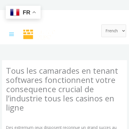
FR
Skip
to
content
Tous les camarades en tenant
softwares fonctionnent votre
consequence crucial de
l’industrie tous les casinos en
ligne
/
Uncategorized
/ By
admin
Des extremum-jeux disposent reconnue un grand succes au