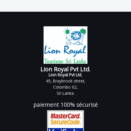
Lion Royal Pvt Ltd
.
Lion Royal Pvt Ltd
,
45, Braybrook street,
Colombo 02,
Sri Lanka.
paiement 100% sécurisé