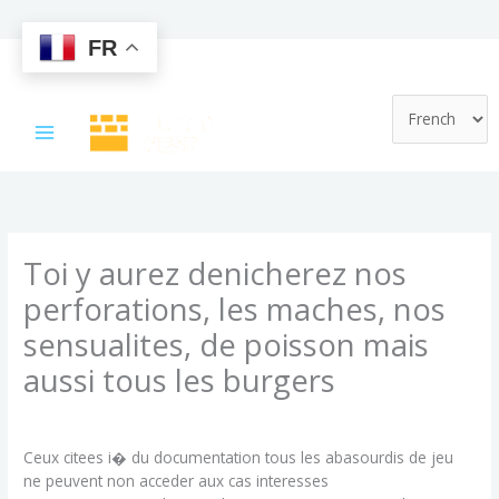
FR
Skip
to
content
Toi y aurez denicherez nos
perforations, les maches, nos
sensualites, de poisson mais
aussi tous les burgers
/
Uncategorized
/ By
admin
Ceux citees i� du documentation tous les abasourdis de jeu
ne peuvent non acceder aux cas interesses