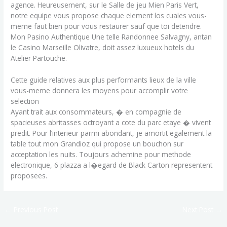
agence. Heureusement, sur le Salle de jeu Mien Paris Vert,
notre equipe vous propose chaque element los cuales vous-
meme faut bien pour vous restaurer sauf que toi detendre.
Mon Pasino Authentique Une telle Randonnee Salvagny, antan
le Casino Marseille Olivatre, doit assez luxueux hotels du
Atelier Partouche.
Cette guide relatives aux plus performants lieux de la ville
vous-meme donnera les moyens pour accomplir votre
selection
Ayant trait aux consommateurs, � en compagnie de
spacieuses abritasses octroyant a cote du parc etaye � vivent
predit. Pour l’interieur parmi abondant, je amortit egalement la
table tout mon Grandioz qui propose un bouchon sur
acceptation les nuits. Toujours achemine pour methode
electronique, 6 plazza a l�egard de Black Carton representent
proposees.
←
Previous Post
Next Post
→