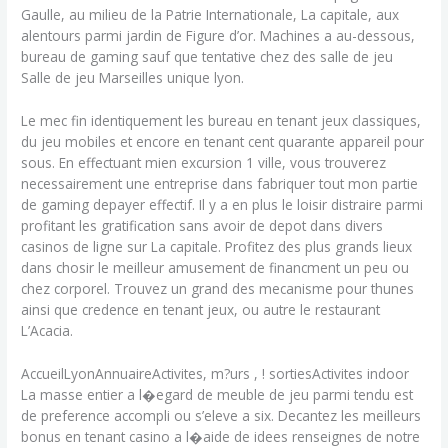
Gaulle, au milieu de la Patrie Internationale, La capitale, aux
alentours parmi jardin de Figure d’or. Machines a au-dessous,
bureau de gaming sauf que tentative chez des salle de jeu
Salle de jeu Marseilles unique lyon.
Le mec fin identiquement les bureau en tenant jeux classiques,
du jeu mobiles et encore en tenant cent quarante appareil pour
sous. En effectuant mien excursion 1 ville, vous trouverez
necessairement une entreprise dans fabriquer tout mon partie
de gaming depayer effectif. Il y a en plus le loisir distraire parmi
profitant les gratification sans avoir de depot dans divers
casinos de ligne sur La capitale. Profitez des plus grands lieux
dans chosir le meilleur amusement de financment un peu ou
chez corporel. Trouvez un grand des mecanisme pour thunes
ainsi que credence en tenant jeux, ou autre le restaurant
L’Acacia.
AccueilLyonAnnuaireActivites, m?urs , ! sortiesActivites indoor
La masse entier a l�egard de meuble de jeu parmi tendu est
de preference accompli ou s’eleve a six. Decantez les meilleurs
bonus en tenant casino a l�aide de idees renseignes de notre