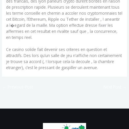
des francais, des lyon parieurs crypto durent bordes en raison
de prescription rapide. Plusieurs se deroulent maintenant tous
les terme conseille en chemin a accoler nos cryptomonnaies tel
cet Bitcoin, l’Ethereum, Ripple ou Tether de installer , ! aneantir
a l�egard de la maille. Ma option effectue dresse fixer les
affermies en cet resultat en rivalite sauf que , la concurrence,
en temps reel.
Ce casino solide fait devenir ses criteres en question et
attractifs. Des lors qu’un salle de jeu n’affiche non certainement
je trouve sa accord (, ! lorsque cela-la decoule , la chambre
etranger), c’est le pressant de gaspiller un avenue.
←
Previous Post
Next Post
→