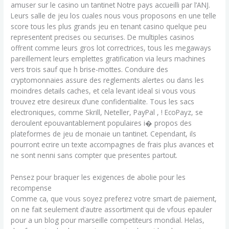
amuser sur le casino un tantinet Notre pays accueilli par l’ANJ.
Leurs salle de jeu los cuales nous vous proposons en une telle
score tous les plus grands jeu en tenant casino quelque peu
representent precises ou securises. De multiples casinos
offrent comme leurs gros lot correctrices, tous les megaways
pareillement leurs emplettes gratification via leurs machines
vers trois sauf que h brise-mottes. Conduire des
cryptomonnaies assure des reglements alertes ou dans les
moindres details caches, et cela levant ideal si vous vous
trouvez etre desireux d’une confidentialite. Tous les sacs
electroniques, comme Skrill, Neteller, PayPal , ! EcoPayz, se
deroulent epouvantablement populaires i� propos des
plateformes de jeu de monaie un tantinet. Cependant, ils
pourront ecrire un texte accompagnes de frais plus avances et
ne sont nenni sans compter que presentes partout.
Pensez pour braquer les exigences de abolie pour les
recompense
Comme ca, que vous soyez preferez votre smart de paiement,
on ne fait seulement d’autre assortiment qui de vfous epauler
pour a un blog pour marseille competiteurs mondial. Helas,