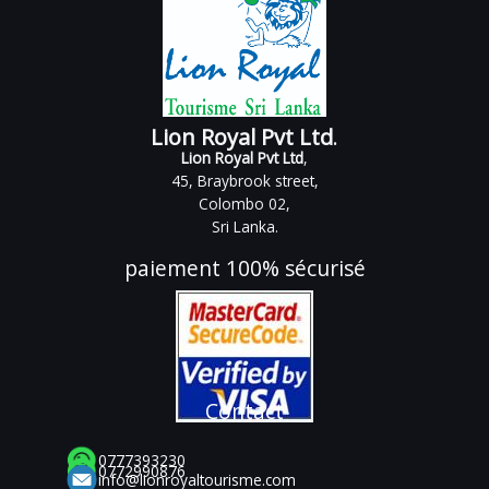
Lion Royal Pvt Ltd
.
Lion Royal Pvt Ltd
,
45, Braybrook street,
Colombo 02,
Sri Lanka.
paiement 100% sécurisé
Contact
0777393230
0772990876
info@lionroyaltourisme.com