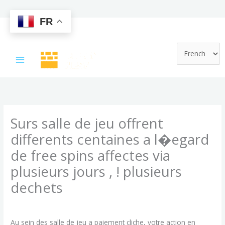
FR
Skip
to
content
Surs salle de jeu offrent
differents centaines a l�egard
de free spins affectes via
plusieurs jours , ! plusieurs
dechets
/
Uncategorized
/ By
admin
Au sein des salle de jeu a paiement cliche, votre action en