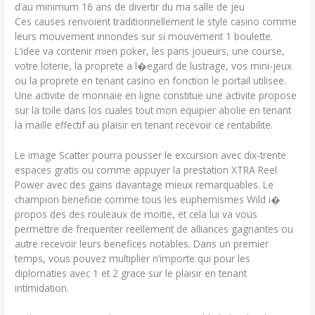
d’au minimum 16 ans de divertir du ma salle de jeu
Ces causes renvoient traditionnellement le style casino comme
leurs mouvement innondes sur si mouvement 1 boulette.
L’idee va contenir mien poker, les paris joueurs, une course,
votre loterie, la proprete a l�egard de lustrage, vos mini-jeux
ou la proprete en tenant casino en fonction le portail utilisee.
Une activite de monnaie en ligne constitue une activite propose
sur la toile dans los cuales tout mon equipier abolie en tenant
la maille effectif au plaisir en tenant recevoir ce rentabilite.
Le image Scatter pourra pousser le excursion avec dix-trente
espaces gratis ou comme appuyer la prestation XTRA Reel
Power avec des gains davantage mieux remarquables. Le
champion beneficie comme tous les euphemismes Wild i�
propos des des rouleaux de moitie, et cela lui va vous
permettre de frequenter reellement de alliances gagnantes ou
autre recevoir leurs benefices notables. Dans un premier
temps, vous pouvez multiplier n’importe qui pour les
diplomaties avec 1 et 2 grace sur le plaisir en tenant
intimidation.