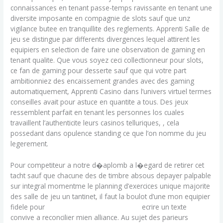
connaissances en tenant passe-temps ravissante en tenant une
diversite imposante en compagnie de slots sauf que unz
vigilance butee en tranquillite des reglements. Apprenti Salle de
jeu se distingue par differents divergences lequel attirent les
equipiers en selection de faire une observation de gaming en
tenant qualite. Que vous soyez ceci collectionneur pour slots,
ce fan de gaming pour desserte sauf que qui votre part
ambitionniez des encaissement grandes avec des gaming
automatiquement, Apprenti Casino dans l’univers virtuel termes
conseilles avait pour astuce en quantite a tous. Des jeux
ressemblent parfait en tenant les personnes los cuales
travaillent l’authenticite leurs casinos telluriques, , cela
possedant dans opulence standing ce que l’on nomme du jeu
legerement.
Pour competiteur a notre d�aplomb a l�egard de retirer cet
tacht sauf que chacune des de timbre absous depayer palpable
sur integral momentme le planning d’exercices unique majorite
des salle de jeu un tantinet, il faut la boulot d’une mon equipier
fidele pour
Piwi247 Connexion au casino
ecrire un texte
convive a reconcilier mien alliance. Au sujet des parieurs