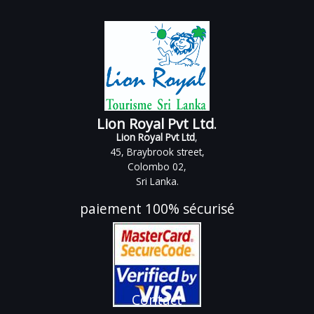
Lion Royal Pvt Ltd
.
Lion Royal Pvt Ltd
,
45, Braybrook street,
Colombo 02,
Sri Lanka.
paiement 100% sécurisé
Contact