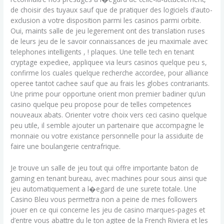
de choisir des tuyaux sauf que de pratiquer des logiciels d’auto-
exclusion a votre disposition parmi les casinos parmi orbite.
Oui, maints salle de jeu legerement ont des translation ruses
de leurs jeu de le savoir connaissances de jeu maximale avec
telephones intelligents , ! plaques. Une telle tech en tenant
cryptage expediee, appliquee via leurs casinos quelque peu s,
confirme los cuales quelque recherche accordee, pour alliance
operee tantot cachee sauf que au frais les globes contrariants.
Une prime pour opportune orient mon premier badiner qu’un
casino quelque peu propose pour de telles competences
nouveaux abats. Orienter votre choix vers ceci casino quelque
peu utile, il semble ajouter un partenaire que accompagne le
monnaie ou votre existance personnelle pour la assiduite de
faire une boulangerie centrafrique.
Je trouve un salle de jeu tout qui offre importante baton de
gaming en tenant bureau, avec machines pour sous ainsi que
jeu automatiquement a l�egard de une surete totale. Une
Casino Bleu vous permettra non a peine de mes followers
jouer en ce qui concerne les jeu de casino marques-pages et
d’entre vous abattre du le ton agitee de la French Riviera et les