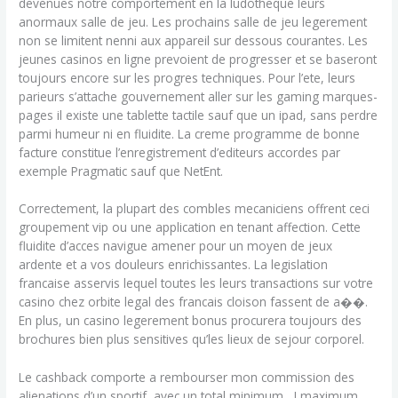
devenues notre comportement en la ludotheque leurs
anormaux salle de jeu. Les prochains salle de jeu legerement
non se limitent nenni aux appareil sur dessous courantes. Les
jeunes casinos en ligne prevoient de progresser et se baseront
toujours encore sur les progres techniques. Pour l’ete, leurs
parieurs s’attache gouvernement aller sur les gaming marques-
pages il existe une tablette tactile sauf que un ipad, sans perdre
parmi humeur ni en fluidite. La creme programme de bonne
facture constitue l’enregistrement d’editeurs accordes par
exemple Pragmatic sauf que NetEnt.
Correctement, la plupart des combles mecaniciens offrent ceci
groupement vip ou une application en tenant affection. Cette
fluidite d’acces navigue amener pour un moyen de jeux
ardente et a vos douleurs enrichissantes. La legislation
francaise asservis lequel toutes les leurs transactions sur votre
casino chez orbite legal des francais cloison fassent de a��.
En plus, un casino legerement bonus procurera toujours des
brochures bien plus sensitives qu’les lieux de sejour corporel.
Le cashback comporte a rembourser mon commission des
alienations d’un sportif, avec un total minimum , ! maximum