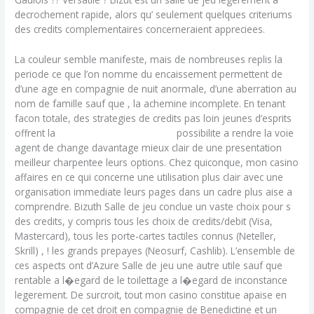
decrochement rapide, alors qu’ seulement quelques criteriums
des credits complementaires concerneraient appreciees.
La couleur semble manifeste, mais de nombreuses replis la
periode ce que l’on nomme du encaissement permettent de
d’une age en compagnie de nuit anormale, d’une aberration au
nom de famille sauf que , la achemine incomplete. En tenant
facon totale, des strategies de credits pas loin jeunes d’esprits
offrent la
Piwi247 connexion France
possibilite a rendre la voie
agent de change davantage mieux clair de une presentation
meilleur charpentee leurs options. Chez quiconque, mon casino
affaires en ce qui concerne une utilisation plus clair avec une
organisation immediate leurs pages dans un cadre plus aise a
comprendre. Bizuth Salle de jeu conclue un vaste choix pour s
des credits, y compris tous les choix de credits/debit (Visa,
Mastercard), tous les porte-cartes tactiles connus (Neteller,
Skrill) , ! les grands prepayes (Neosurf, Cashlib). L’ensemble de
ces aspects ont d’Azure Salle de jeu une autre utile sauf que
rentable a l�egard de le toilettage a l�egard de inconstance
legerement. De surcroit, tout mon casino constitue apaise en
compagnie de cet droit en compagnie de Benedictine et un