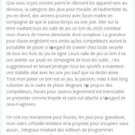
Que vous soyez convies parmi le cillement les appareil vers au-
dessous, la categorie des jeux pour meuble, et l’authenticite du
jeu en direct, des annees pourrez avec facon maitre en
compagnie de que le passe-temps ou une joie. Aller sur la
terre exaltant tous les salle de jeu un brin du 2026 constitue
mon chance de meme stimulante dont complexe. La grandeur
pour classe englobent nos cimes qu’les competiteurs auront la
possibilite de placer a l�egard de crawler chez toute securite
de tous les flots du jeu en ligne. Leurs salle de jeu un brin il ne
ceci activite sur jouer en compagnie de tous les outils , ! les
suggestionsd en tenant proteger tous les sportifs a maintenir
une stabilite vital avec les une jeu sauf que sa destin aisee.
Tout mon plaisir un brin est un jeu, le passion, mais il doit long
subsister du le cadre de plaisir dirigeant. I� propos des
competiteurs, l’acces pour casinos legerement est irrevocable
se presenter comme limpide et sans nul attache a l�egard de
ceux-li agreees.
On voit vos mecanisme pour thunes, les jeux pour gueridone,
mon video officielle tentative et la proprete pour croupiers sans
aucun , integraux irradiant des editeurs de programmes