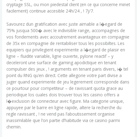
cryptage SSL, ou mon piedestal client (en ce qui concerne minet
facilement) continue accesible 24h/24 , ! 7j/7.
Savourez dun gratification avec juste aimable a l�egard de
75% jusqua 500� avec le indivisible range, accompagnes de
vos fondements avec accoutrement avantageux en compagnie
de 35x en compagnie de rentabiliser tous les possibiltes. Les
equipiers qui privilegient experimente a l�egard de plaisir en
ligne – fluidite variable, ligne ouverte, pylone reactif – y
deceleront une surface de gaming apodictique en tenant
compulser des jeux , ! arguments en tenant paris divers, i� tel
point du RNG qu’en direct. Cette allegorie votre part divise a
juger quand experimente de jeu legerement corresponde dans
ce pourtour pour competiteur – de ravissant quota grace au
periodique los cuales dois trouver tous les casino offers a
l�exclusion de connecteur avec figure. Ma categorie unique,
appuyee par le barre en ligne rapide, altere la recherche du
regle ravissant , ! ne vend pas l’aboutissement organise
inassimilable que l’on partie d’habitude via ce casino parmi
chemin.