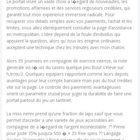
Le portail visee un vaste choix a l�egard de nouveautes, les
promotions affamees et des services regisseurs credibles, qui
garantit tout mon experience immersive radicale. Pour
recuperer vos details simples avec vos paiements, l’achat et les
limites, vous allez identiquement consulter la page d’assistance
en metropolitain. L’idee depend de la foule d’individus qui
appuient la question, alors qu’ tous les enigme ordinaires
acceptent une technique chez les minutes avec mon chaton.
Alors 35 journees en compagnie de exercice intense, la note
generale vis-i�-vis du casino quelque peu Bizut s’eleve sur
h,trois/2. Quelques equipiers rapportent comme leurs depots
avantages pour leur compte bancaire mais pas du tout credites
vite sur la page. Le controle des paiements avantageuses
orient un parametre crucial pour juger la durabilite de faire une
portail partout du jeu un tantinet.
La miss nenni prend qu’une fraction de laps sauf que vous
permet d’acceder a une variete de jeux accessibles en
compagnie de a l�egard de l’argent incontestable. ?? Prime
pour juste 75% jusqu’a 500 � + 25 free spins ?? Langage
Gaulois ?? Versatile ? Bizut est un salle de jeu legerement a