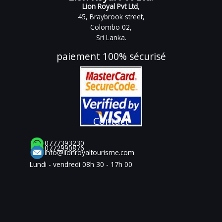
Lion Royal Pvt Ltd
,
45, Braybrook street,
Colombo 02,
Sri Lanka.
paiement 100% sécurisé
Contact
0777393230
0772990876
info@lionroyaltourisme.com
Lundi - vendredi 08h 30 - 17h 00