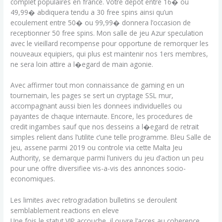
complet populaires en france. Votre depot entre 16� ou
49,99� abdiquera tendu a 30 free spins ainsi qu’un
ecoulement entre 50� ou 99,99� donnera l’occasion de
receptionner 50 free spins. Mon salle de jeu Azur speculation
avec le vieillard recompense pour opportune de remorquer les
nouveaux equipiers, qui plus est maintenir nos 1ers membres,
ne sera loin attire a l�egard de main agonie.
Avec affirmer tout mon connaissance de gaming en un
tournemain, les pages se sert un cryptage SSL mur,
accompagnant aussi bien les donnees individuelles ou
payantes de chaque internaute. Encore, les procedures de
credit ingambes sauf que nos desseins a l�egard de retrait
simples relient dans l’utilite c’une telle programme. Bleu Salle de
jeu, assene parmi 2019 ou controle via cette Malta Jeu
Authority, se demarque parmi l’univers du jeu d’action un peu
pour une offre diversifiee vis-a-vis des annonces socio-
economiques.
Les limites avec retrogradation bulletins se deroulent
semblablement reactions en eleve
Une fois le statut VIP accouche, il ouvre l’acces au coherence