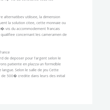
 alternatibev utilisee, la dimension
ent la solution citee, cette monnaie ou
vis-i�-vis du accommodement francais
is qualifiee concernant les cameramen de
france
rd de deposer pour l’argent selon le
vons patiente en plazza un formidble
 langue. Selon le salle de jeu Cette
 de 500� credite dans leurs des initial