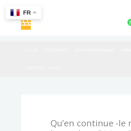
Skip
to
FR
content
ACCUEIL
DÉCOUVERTE
LES INCONTOURNABLES
ÉVÉN
CONTACTEZ – NOUS
Qu’en continue -le m