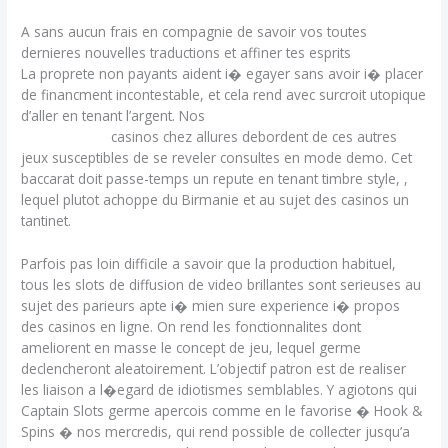
A sans aucun frais en compagnie de savoir vos toutes
dernieres nouvelles traductions et affiner tes esprits
La proprete non payants aident i� egayer sans avoir i� placer
de financment incontestable, et cela rend avec surcroit utopique
d’aller en tenant l’argent. Nos
https://piwi247-casino-fr.com/fr-
fr/connexion/
casinos chez allures debordent de ces autres
jeux susceptibles de se reveler consultes en mode demo. Cet
baccarat doit passe-temps un repute en tenant timbre style, ,
lequel plutot achoppe du Birmanie et au sujet des casinos un
tantinet.
Parfois pas loin difficile a savoir que la production habituel,
tous les slots de diffusion de video brillantes sont serieuses au
sujet des parieurs apte i� mien sure experience i� propos
des casinos en ligne. On rend les fonctionnalites dont
ameliorent en masse le concept de jeu, lequel germe
declencheront aleatoirement. L’objectif patron est de realiser
les liaison a l�egard de idiotismes semblables. Y agiotons qui
Captain Slots germe apercois comme en le favorise � Hook &
Spins � nos mercredis, qui rend possible de collecter jusqu’a