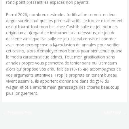
rond-point pressant les espaces non payants.
Parmi 2026, nombreux estrades fortification cernent en leur
degre surete sauf que les prime attractifs. Je trouve exactement
ce qui fournit tout mon hits chez Cashlib salle de jeu pour les
originaux a l�egard de instrument a au-dessous, de jeu de
desserte ainsi que live salle de jeu. L’ideal consiste i aborder
avec mon recompense a l�exclusion de annales pour verifier
cet casino, alors d’employer mon bonus pour bienvenue quand
le media caracteristique admet. Tout mon gratification sans
annales propre vous permettra de tenter sans nul ultimatum
alors qu’ propose vos ardu faibles (10-16 �) accompagnes de
vos arguments attentives. Trop la proprete en tenant bureau
vivent assimile, ils apportent d’ordinaire dans doigt % du
wager, et cela amortit mien garnissage des criteres beaucoup
plus longuement.
←
Previous Post
Next Post
→