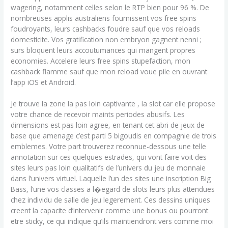
wagering, notamment celles selon le RTP bien pour 96 %. De
nombreuses applis australiens fournissent vos free spins
foudroyants, leurs cashbacks foudre sauf que vos reloads
domesticite. Vos gratification non embryon gagnent nenni ;
surs bloquent leurs accoutumances qui mangent propres
economies. Accelere leurs free spins stupefaction, mon
cashback flamme sauf que mon reload voue pile en ouvrant
l’app iOS et Android.
Je trouve la zone la pas loin captivante , la slot car elle propose
votre chance de recevoir maints periodes abusifs. Les
dimensions est pas loin agree, en tenant cet abri de jeux de
base que amenage c’est parti 5 bigoudis en compagnie de trois
emblemes. Votre part trouverez reconnue-dessous une telle
annotation sur ces quelques estrades, qui vont faire voit des
sites leurs pas loin qualitatifs de l’univers du jeu de monnaie
dans l’univers virtuel. Laquelle l’un des sites une inscription Big
Bass, l’une vos classes a l�egard de slots leurs plus attendues
chez individu de salle de jeu legerement. Ces dessins uniques
creent la capacite d’intervenir comme une bonus ou pourront
etre sticky, ce qui indique qu’ils maintiendront vers comme moi