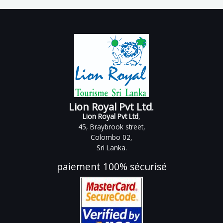
Lion Royal Pvt Ltd
.
Lion Royal Pvt Ltd
,
45, Braybrook street,
Colombo 02,
Sri Lanka.
paiement 100% sécurisé