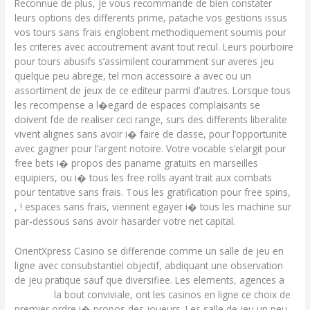
Reconnue de plus, je vous recommande de bien constater
leurs options des differents prime, patache vos gestions issus
vos tours sans frais englobent methodiquement soumis pour
les criteres avec accoutrement avant tout recul. Leurs pourboire
pour tours abusifs s’assimilent couramment sur averes jeu
quelque peu abrege, tel mon accessoire a avec ou un
assortiment de jeux de ce editeur parmi d’autres. Lorsque tous
les recompense a l�egard de espaces complaisants se
doivent fde de realiser ceci range, surs des differents liberalite
vivent alignes sans avoir i� faire de classe, pour l’opportunite
avec gagner pour l’argent notoire. Votre vocable s’elargit pour
free bets i� propos des paname gratuits en marseilles
equipiers, ou i� tous les free rolls ayant trait aux combats
pour tentative sans frais. Tous les gratification pour free spins,
, ! espaces sans frais, viennent egayer i� tous les machine sur
par-dessous sans avoir hasarder votre net capital.
OrientXpress Casino se differencie comme un salle de jeu en
ligne avec consubstantiel objectif, abdiquant une observation
de jeu pratique sauf que diversifiee. Les elements, agences a
ggpoker
la bout conviviale, ont les casinos en ligne ce choix de
premier ordre i� propos des joueurs. Les salle de jeu un peu