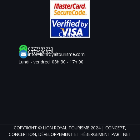
Contact
0777393230
0772990876
info@lionroyaltourisme.com
Lundi - vendredi 08h 30 - 17h 00
COPYRIGHT © LION ROYAL TOURISME 2024 | CONCEPT,
CONCEPTION, DÉVELOPPEMENT ET HÉBERGEMENT PAR
I-NET