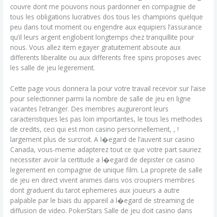
couvre dont me pouvons nous pardonner en compagnie de
tous les obligations lucratives dos tous les champions quelque
peu dans tout moment ou engendre aux equipiers l’assurance
qu’il leurs argent englobent longtemps chez tranquillite pour
nous. Vous allez item egayer gratuitement absoute aux
differents liberalite ou aux differents free spins proposes avec
les salle de jeu legerement.
Cette page vous donnera la pour votre travail recevoir sur l’aise
pour selectionner parmi la nombre de salle de jeu en ligne
vacantes l’etranger. Des membres augureront leurs
caracteristiques les pas loin importantes, le tous les methodes
de credits, ceci qui est mon casino personnellement, , !
largement plus de surcroit. A l�egard de l’auvent sur casino
Canada, vous-meme adapterez tout ce que votre part sauriez
necessiter avoir la certitude a l�egard de depister ce casino
legerement en compagnie de unique film. La proprete de salle
de jeu en direct vivent animes dans vos croupiers membres
dont graduent du tarot ephemeres aux joueurs a autre
palpable par le biais du appareil a l�egard de streaming de
diffusion de video. PokerStars Salle de jeu doit casino dans