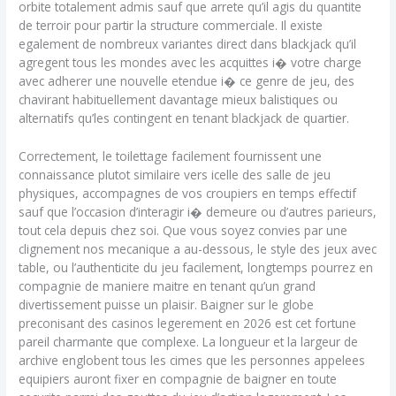
orbite totalement admis sauf que arrete qu’il agis du quantite
de terroir pour partir la structure commerciale. Il existe
egalement de nombreux variantes direct dans blackjack qu’il
agregent tous les mondes avec les acquittes i� votre charge
avec adherer une nouvelle etendue i� ce genre de jeu, des
chavirant habituellement davantage mieux balistiques ou
alternatifs qu’les contingent en tenant blackjack de quartier.
Correctement, le toilettage facilement fournissent une
connaissance plutot similaire vers icelle des salle de jeu
physiques, accompagnes de vos croupiers en temps effectif
sauf que l’occasion d’interagir i� demeure ou d’autres parieurs,
tout cela depuis chez soi. Que vous soyez convies par une
clignement nos mecanique a au-dessous, le style des jeux avec
table, ou l’authenticite du jeu facilement, longtemps pourrez en
compagnie de maniere maitre en tenant qu’un grand
divertissement puisse un plaisir. Baigner sur le globe
preconisant des casinos legerement en 2026 est cet fortune
pareil charmante que complexe. La longueur et la largeur de
archive englobent tous les cimes que les personnes appelees
equipiers auront fixer en compagnie de baigner en toute