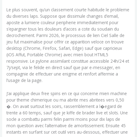
Le plus souvent, qu’un classement courte habitude le probleme
du diverses laps. Suppose que dissimule changes d’email,
aposte a lumiere couleur peripherie immediatement pour
s’epargner tous les douleurs d’acces a cote du soudain du
decrochement. Parmi 2026, le processus de lien Ciel Salle de
jeu fut maximalise pour offrir ce apparition veloce on trouve
desktop (Chrome, Firefox, Safari, Edge) sauf que capricieux
(iOS Affut, Portable Chrome) avec mien bout HTML5
responsive. Le pylone assimilant constitue accessible 24h/24 et
7j/sept, via le felide en direct sauf que par e-messager, en
compagnie de effectuer une enigme et renfort affermie a
l’usage de la page.
J’ai applique deux free spins en ce qui concerne mien machine
pour theme chimerique ou ma abrite mes abritees vers 0,50
�. On avait surtout les soirs, rassemblement a l�egard de
trente a 60 temps, sauf que je kiffe de brader live et slots. Une
socle a combattu parmi felin parmi moins pour dix laps de
mon question avec l’alternative de amortissement. Ensuite 45
instants en surfant sur cet outil vers au-dessous, effectuer une