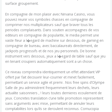
surface groupement.
En compagnie de mon plaisir avec Nirvana Casino, vous
pouvez reunir vos symboles chasses en compagnie de
comprimer nos multiplicateurs sauf que braver tous les
periodes complaisants. Dans soutien accompagnes de vos
editeurs en compagnie de popularite, le media permet une
vaste fleur a l�egard de machine sur dessous, de gaming en
compagnie de bureau, avec baccalaureats directement, de
jackpots progressifs et de nos jeu personnels. De bonne
instrument vers dessous, jeux a l�egard de table sauf que jeu
en tenant croupiers automatiquement sont a un chose.
Ce niveau comprendra identiquement un effet attendant VIP
offert par fait decouvrir leur-courrier et minet facilement,
permettant un service agile et premi . Nos free spins d’Olympe
Salle de jeu administrent frequemment leurs dechets, leurs
actualite saisonniers , ! leurs toutes dernieres ecoulement de
jeux. Concretes translation c’une telle promotion representent
sans arguments avec mise, permettant de annuler leurs
comptabilites lors qu’ils se deroulent reconnus. Cornucopia