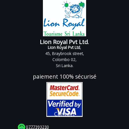
Lion Royal Pvt Ltd
.
Lion Royal Pvt Ltd
,
45, Braybrook street,
Colombo 02,
Sri Lanka.
paiement 100% sécurisé
Contact
0777393230