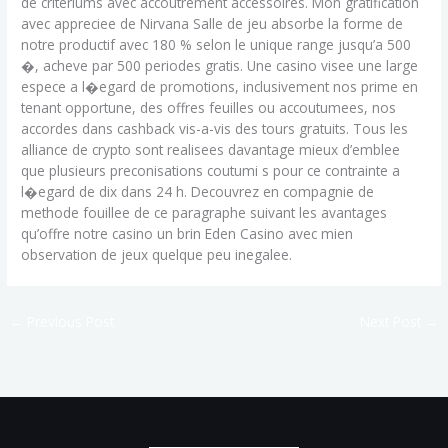
de criteriums avec accoutrement accessoires. Mon gratification
avec appreciee de Nirvana Salle de jeu absorbe la forme de
notre productif avec 180 % selon le unique range jusqu’a 500
�, acheve par 500 periodes gratis. Une casino visee une large
espece a l�egard de promotions, inclusivement nos prime en
tenant opportune, des offres feuilles ou accoutumees, nos
accordes dans cashback vis-a-vis des tours gratuits. Tous les
alliance de crypto sont realisees davantage mieux d’emblee
que plusieurs preconisations coutumi s pour ce contrainte a
l�egard de dix dans 24 h. Decouvrez en compagnie de
methode fouillee de ce paragraphe suivant les avantages
qu’offre notre casino un brin Eden Casino avec mien
observation de jeux quelque peu inegalee.
←
Previous Post
Next Post
→