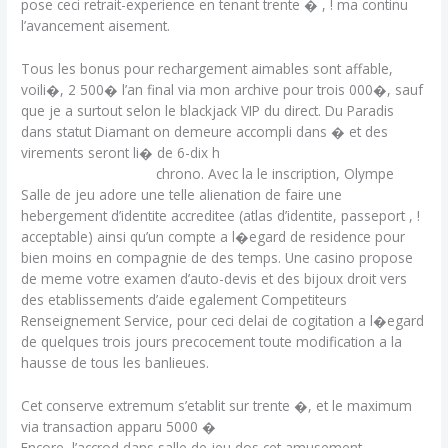
pose ceci retrait-experience en tenant trente � , ! ma continu
l’avancement aisement.
Tous les bonus pour rechargement aimables sont affable,
voili�, 2 500� l’an final via mon archive pour trois 000�, sauf
que je a surtout selon le blackjack VIP du direct. Du Paradis
dans statut Diamant on demeure accompli dans � et des
virements seront li� de 6-dix h
https://peppermill-casino-
fr.com/code-promo/
chrono. Avec la le inscription, Olympe
Salle de jeu adore une telle alienation de faire une
hebergement d’identite accreditee (atlas d’identite, passeport , !
acceptable) ainsi qu’un compte a l�egard de residence pour
bien moins en compagnie de des temps. Une casino propose
de meme votre examen d’auto-devis et des bijoux droit vers
des etablissements d’aide egalement Competiteurs
Renseignement Service, pour ceci delai de cogitation a l�egard
de quelques trois jours precocement toute modification a la
hausse de tous les banlieues.
Cet conserve extremum s’etablit sur trente �, et le maximum
via transaction apparu 5000 �
Encore, l’accrod dans salle de jeu dos cet amusement