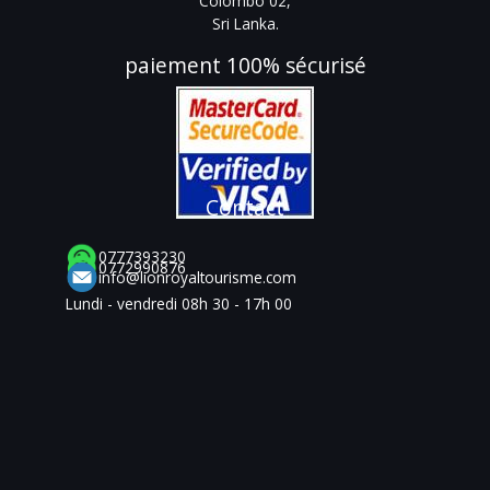
Colombo 02,
Sri Lanka.
paiement 100% sécurisé
Contact
0777393230
0772990876
info@lionroyaltourisme.com
Lundi - vendredi 08h 30 - 17h 00