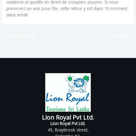
credence et quotite en direct de croupiers assures. Si vous
preservez un avis pour file, cette retour y est dans 10 moment
dans email.
←
Previous Post
Next Post
→
Lion Royal Pvt Ltd
.
Lion Royal Pvt Ltd
,
45, Braybrook street,