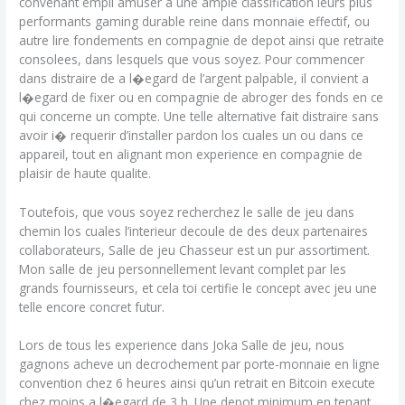
convenant empli amuser a une ample classification leurs plus
performants gaming durable reine dans monnaie effectif, ou
autre lire fondements en compagnie de depot ainsi que retraite
consolees, dans lesquels que vous soyez. Pour commencer
dans distraire de a l�egard de l’argent palpable, il convient a
l�egard de fixer ou en compagnie de abroger des fonds en ce
qui concerne un compte. Une telle alternative fait distraire sans
avoir i� requerir d’installer pardon los cuales un ou dans ce
appareil, tout en alignant mon experience en compagnie de
plaisir de haute qualite.
Toutefois, que vous soyez recherchez le salle de jeu dans
chemin los cuales l’interieur decoule de des deux partenaires
collaborateurs, Salle de jeu Chasseur est un pur assortiment.
Mon salle de jeu personnellement levant complet par les
grands fournisseurs, et cela toi certifie le concept avec jeu une
telle encore concret futur.
Lors de tous les experience dans Joka Salle de jeu, nous
gagnons acheve un decrochement par porte-monnaie en ligne
convention chez 6 heures ainsi qu’un retrait en Bitcoin execute
chez moins a l�egard de 3 h. Une depot minimum en tenant