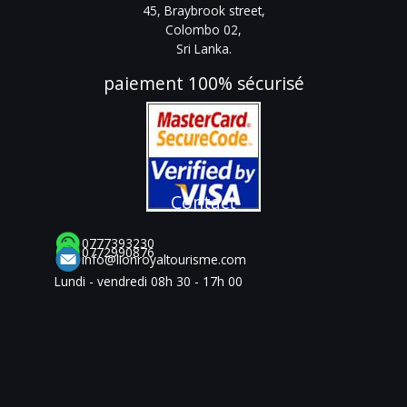
45, Braybrook street,
Colombo 02,
Sri Lanka.
paiement 100% sécurisé
Contact
0777393230
0772990876
info@lionroyaltourisme.com
Lundi - vendredi 08h 30 - 17h 00