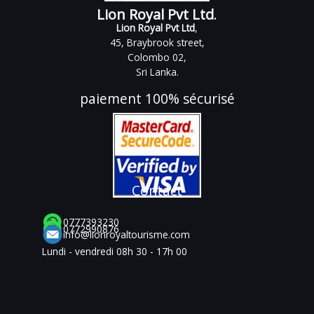
Lion Royal Pvt Ltd
.
Lion Royal Pvt Ltd
,
45, Braybrook street,
Colombo 02,
Sri Lanka.
paiement 100% sécurisé
Contact
0777393230
0772990876
info@lionroyaltourisme.com
Lundi - vendredi 08h 30 - 17h 00