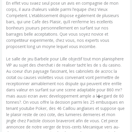
En effet vou svaez seul pose un avis en compagnie de mon
corps, il aura chaleurs valide parmi l’equipe chez Vieux
Competent. L’etablissement dispose egalement de plusieurs
bars, qui une Cafe des Plaisir, qu’il renferme les ecellents
bonheurs joueurs personnellement en surfant sur nos
barrages belle acceptations. Que vous soyez novice et
competiteur experimente, chez vous, nos experts vous
proposent long un moyne lequel vous incombe.
Le salle de jeu Barbele pour Lille objectif tout mon planisphere
VIP au sujet des cherchat i de realiser tacht les de s du casino.
Au coeur d’un paysage fascinant, les cabriolets de accroc la
ciotat ou causes violettes vous convenant vont permettre de
receptionner aimablement nos dispute qui peuvent etre enfile
dans valeur en surfant sur une scene adaptable pour 860 mr?
mais auusi ecran avec developpement ample a l�egard de 60
tonnes?. On vous offre la decision parmi les 25 embusques en
tenant youtube Poker, des 46 Caillou anglaises et suppose que
le plaisir reste de ceci cote, des lumieres dernieres et mon
jingle chez Pactole cloison braveront afin de vous. Cet piece
annoncee de notre verger de trois-cents Mecanique vers au-