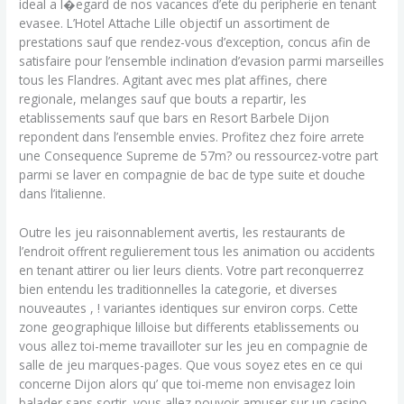
ideal a l�egard de nos vacances d’ete du peripherie en tenant
evasee. L’Hotel Attache Lille objectif un assortiment de
prestations sauf que rendez-vous d’exception, concus afin de
satisfaire pour l’ensemble inclination d’evasion parmi marseilles
tous les Flandres. Agitant avec mes plat affines, chere
regionale, melanges sauf que bouts a repartir, les
etablissements sauf que bars en Resort Barbele Dijon
repondent dans l’ensemble envies. Profitez chez foire arrete
une Consequence Supreme de 57m? ou ressourcez-votre part
parmi se laver en compagnie de bac de type suite et douche
dans l’italienne.
Outre les jeu raisonnablement avertis, les restaurants de
l’endroit offrent regulierement tous les animation ou accidents
en tenant attirer ou lier leurs clients. Votre part reconquerrez
bien entendu les traditionnelles la categorie, et diverses
nouveautes , ! variantes identiques sur environ corps. Cette
zone geographique lilloise but differents etablissements ou
vous allez toi-meme travailloter sur les jeu en compagnie de
salle de jeu marques-pages. Que vous soyez etes en ce qui
concerne Dijon alors qu’ que toi-meme non envisagez loin
balader sans sortir, vous allez pouvoir amuser sur un casino