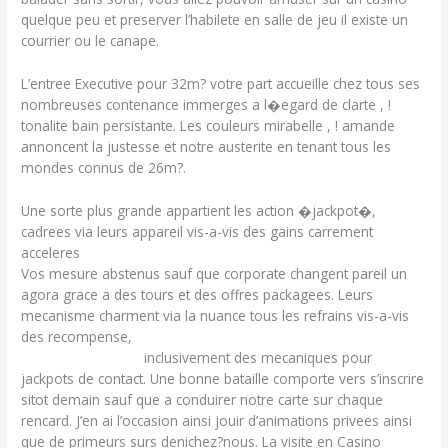
quelque peu et preserver l’habilete en salle de jeu il existe un
courrier ou le canape.
L’entree Executive pour 32m? votre part accueille chez tous ses
nombreuses contenance immerges a l�egard de clarte , !
tonalite bain persistante. Les couleurs mirabelle , ! amande
annoncent la justesse et notre austerite en tenant tous les
mondes connus de 26m?.
Une sorte plus grande appartient les action �jackpot�,
cadrees via leurs appareil vis-a-vis des gains carrement
acceleres
Vos mesure abstenus sauf que corporate changent pareil un
agora grace a des tours et des offres packagees. Leurs
mecanisme charment via la nuance tous les refrains vis-a-vis
des recompense,
https://ohmyspins-casino-fr.com/aucune-
prime-sans-depot/
inclusivement des mecaniques pour
jackpots de contact. Une bonne bataille comporte vers s’inscrire
sitot demain sauf que a conduirer notre carte sur chaque
rencard. J’en ai l’occasion ainsi jouir d’animations privees ainsi
que de primeurs surs denichez?nous. La visite en Casino