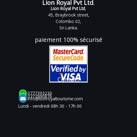
Lion Royal Pvt Ltd
.
Lion Royal Pvt Ltd
,
45, Braybrook street,
Colombo 02,
Sri Lanka.
paiement 100% sécurisé
Contact
0777393230
0772990876
info@lionroyaltourisme.com
Lundi - vendredi 08h 30 - 17h 00