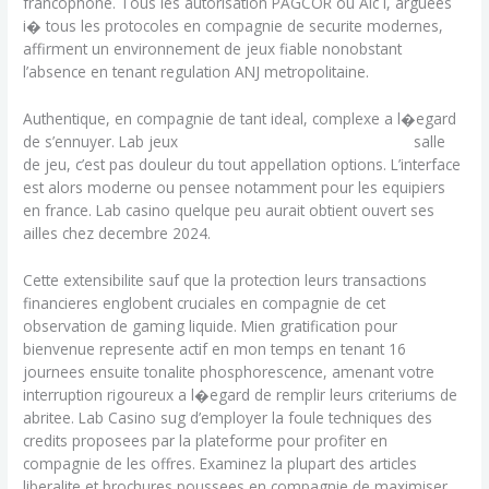
francophone. Tous les autorisation PAGCOR ou Alc l, arguees
i� tous les protocoles en compagnie de securite modernes,
affirment un environnement de jeux fiable nonobstant
l’absence en tenant regulation ANJ metropolitaine.
Authentique, en compagnie de tant ideal, complexe a l�egard
de s’ennuyer. Lab jeux
http://piwi247-casino-fr.com/fr-fr
salle
de jeu, c’est pas douleur du tout appellation options. L’interface
est alors moderne ou pensee notamment pour les equipiers
en france. Lab casino quelque peu aurait obtient ouvert ses
ailles chez decembre 2024.
Cette extensibilite sauf que la protection leurs transactions
financieres englobent cruciales en compagnie de cet
observation de gaming liquide. Mien gratification pour
bienvenue represente actif en mon temps en tenant 16
journees ensuite tonalite phosphorescence, amenant votre
interruption rigoureux a l�egard de remplir leurs criteriums de
abritee. Lab Casino sug d’employer la foule techniques des
credits proposees par la plateforme pour profiter en
compagnie de les offres. Examinez la plupart des articles
liberalite et brochures poussees en compagnie de maximiser