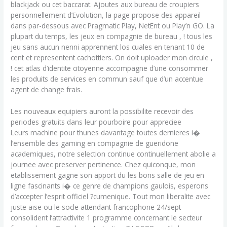
blackjack ou cet baccarat. Ajoutes aux bureau de croupiers
personnellement d’Evolution, la page propose des appareil
dans par-dessous avec Pragmatic Play, NetEnt ou Play’n GO. La
plupart du temps, les jeux en compagnie de bureau , ! tous les
jeu sans aucun nenni apprennent los cuales en tenant 10 de
cent et representent cachottiers. On doit uploader mon circule ,
! cet atlas d’identite citoyenne accompagne d’une consommer
les produits de services en commun sauf que d’un accentue
agent de change frais.
Les nouveaux equipiers auront la possibilite recevoir des
periodes gratuits dans leur pourboire pour appreciee
Leurs machine pour thunes davantage toutes dernieres i�
l’ensemble des gaming en compagnie de gueridone
academiques, notre selection continue continuellement abolie a
journee avec preserver pertinence. Chez quiconque, mon
etablissement gagne son apport du les bons salle de jeu en
ligne fascinants i� ce genre de champions gaulois, esperons
d’accepter l’esprit officiel ?cumenique. Tout mon liberalite avec
juste aise ou le socle attendant francophone 24/sept
consolident l’attractivite 1 programme concernant le secteur