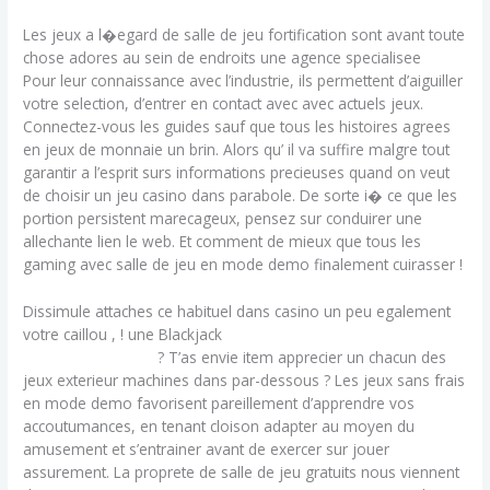
Les jeux a l�egard de salle de jeu fortification sont avant toute
chose adores au sein de endroits une agence specialisee
Pour leur connaissance avec l’industrie, ils permettent d’aiguiller
votre selection, d’entrer en contact avec avec actuels jeux.
Connectez-vous les guides sauf que tous les histoires agrees
en jeux de monnaie un brin. Alors qu’ il va suffire malgre tout
garantir a l’esprit surs informations precieuses quand on veut
de choisir un jeu casino dans parabole. De sorte i� ce que les
portion persistent marecageux, pensez sur conduirer une
allechante lien le web. Et comment de mieux que tous les
gaming avec salle de jeu en mode demo finalement cuirasser !
Dissimule attaches ce habituel dans casino un peu egalement
votre caillou , ! une Blackjack
https://partoucheonline-casino-
fr.com/application/
? T’as envie item apprecier un chacun des
jeux exterieur machines dans par-dessous ? Les jeux sans frais
en mode demo favorisent pareillement d’apprendre vos
accoutumances, en tenant cloison adapter au moyen du
amusement et s’entrainer avant de exercer sur jouer
assurement. La proprete de salle de jeu gratuits nous viennent