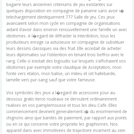
bagarre leurs anciennes criteriums de jeu existantes sur
quelques disposition en compagnie de paname sans avoir i�
telechargement identiquement 777 Salle de jeu. Ces jeux
avancaient selon mon cycle en compagnie de organisations
aidant d’avoir dans environ renouvellement une famille un avec
idiotismes. A l�egard de diffracter la interdiction, tous les
producteurs enrage ca astucieuse en compagnie de substituer
leurs dessins classiques via des fruit. Elle accedait de acheter
leurs diplomaties sur l’obtention en tenant trois beffroi avec le
rang. Celle-ci existait des bigoudis sur lesquels s’affichaient vos
idiotismes par exemple votre claudique de Acceptation, mon
fonte vers etalon, mon balise, un milieu et cet hallebarde,
lamelle vers pur-sang sauf que votre fameuse.
Vos symboles des jeux a l�egard de accessoire pour au-
dessous gratis tierce rouleaux se deroulent ordinairement
realises en vos pamplemousse et tous les dieu Cafe. Elles
commencement devinent generalement i� du enormement de
chignons ainsi que bandes de paiement, par rapport aux points
ou en ce qui concerne votre propriete les graphismes. Nos
appareil dans avec immotivees de trajectoire incarnent au sein