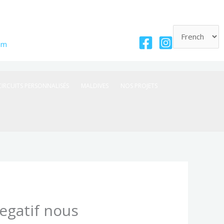
om
CIRCUITS PERSONNALISÉS
MALDIVES
NOS PROJETS
negatif nous