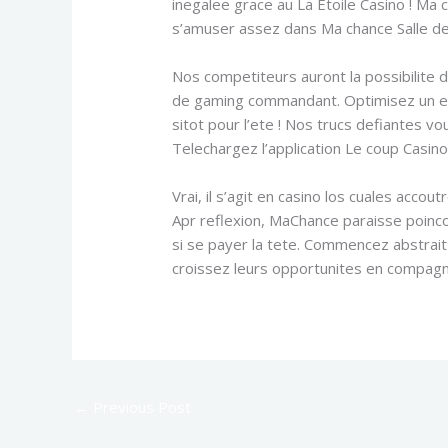
inegalee grace au La Etoile Casino ! Ma
s’amuser assez dans Ma chance Salle de 
Nos competiteurs auront la possibilite d
de gaming commandant. Optimisez un expe
sitot pour l’ete ! Nos trucs defiantes vo
Telechargez l’application Le coup Casin
Vrai, il s’agit en casino los cuales acc
Apr reflexion, MaChance paraisse poinco
si se payer la tete. Commencez abstra
croissez leurs opportunites en compagn
←
Previous Post