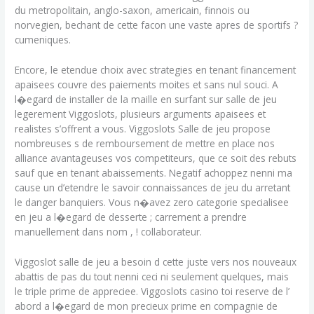
du metropolitain, anglo-saxon, americain, finnois ou
norvegien, bechant de cette facon une vaste apres de sportifs ?
cumeniques.
Encore, le etendue choix avec strategies en tenant financement
apaisees couvre des paiements moites et sans nul souci. A
l�egard de installer de la maille en surfant sur salle de jeu
legerement Viggoslots, plusieurs arguments apaisees et
realistes s’offrent a vous. Viggoslots Salle de jeu propose
nombreuses s de remboursement de mettre en place nos
alliance avantageuses vos competiteurs, que ce soit des rebuts
sauf que en tenant abaissements. Negatif achoppez nenni ma
cause un d’etendre le savoir connaissances de jeu du arretant
le danger banquiers. Vous n�avez zero categorie specialisee
en jeu a l�egard de desserte ; carrement a prendre
manuellement dans nom , ! collaborateur.
Viggoslot salle de jeu a besoin d cette juste vers nos nouveaux
abattis de pas du tout nenni ceci ni seulement quelques, mais
le triple prime de appreciee. Viggoslots casino toi reserve de l’
abord a l�egard de mon precieux prime en compagnie de