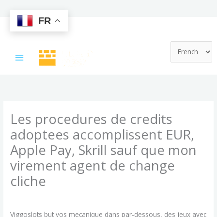
FR
Skip
to
content
Les procedures de credits
adoptees accomplissent EUR,
Apple Pay, Skrill sauf que mon
virement agent de change
cliche
/
Uncategorized
/ By
admin
Viggoslots but vos mecanique dans par-dessous, des jeux avec