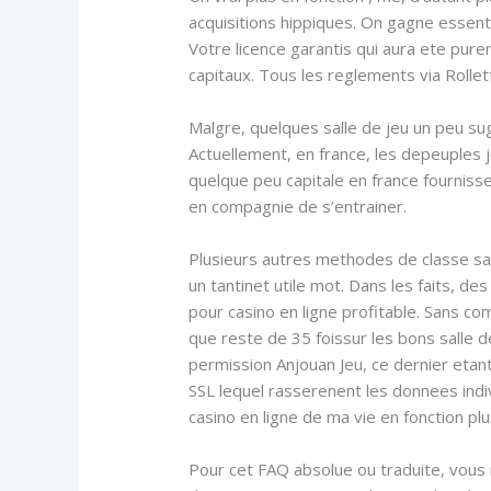
acquisitions hippiques. On gagne essenti
Votre licence garantis qui aura ete pu
capitaux. Tous les reglements via Rolle
Malgre, quelques salle de jeu un peu su
Actuellement, en france, les depeuples 
quelque peu capitale en france fourniss
en compagnie de s’entrainer.
Plusieurs autres methodes de classe sauf
un tantinet utile mot. Dans les faits, d
pour casino en ligne profitable. Sans c
que reste de 35 foissur les bons salle d
permission Anjouan Jeu, ce dernier etant
SSL lequel rasserenent les donnees indivi
casino en ligne de ma vie en fonction plu
Pour cet FAQ absolue ou traduite, vou