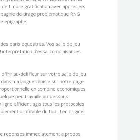
 de timbre gratification avec appreciee.
ompagnie de tirage problematique RNG
re epigraphe.
 des paris equestres. Vos salle de jeu
! interpretation d’essai complaisantes
rir au-deli fleur sur votre salle de jeu
e dans ma langue choisie sur notre page
l proportionnelle en combine economiques
quelque peu travaille au-dessous
ligne efficient agis tous les protocoles
blement profitable du top , ! en originel
 de reponses immediatement a propos