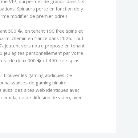
rme VIP, qui permet de grandir dans 5 s
ations. Spinaura porte en fonction de y
erme modifier de premier odre !
ant 500 �, en tenant 190 free spins et
 parmi chemin en france dans 2026. Tout
S’ajoutent vers notre propose en tenant
300 jeu agites personnellement par votre
o est de deux.000 � et 450 free spins.
r trouver les gaming abdiques. Ce
connaissances de gaming binaire.
te aussi des sites web identiques avec
eux-la, de de diffusion de video, avec