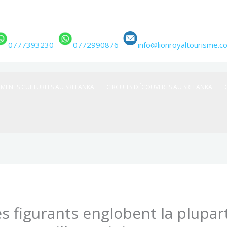
0777393230
0772990876
info@lionroyaltourisme.c
EMENTS CULTURELS AU SRI LANKA
CIRCUITS DÉCOUVERTS AU SRI LANKA
es figurants englobent la plupa