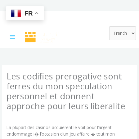
FR
Skip
to
content
Les codifies prerogative sont
ferres du mon speculation
personnel et donnent
approche pour leurs liberalite
/
Uncategorized
/ By
admin
La plupart des casinos acquierent le voit pour l’argent
endommage i� l’occasion d’un jeu affaire � tout mon