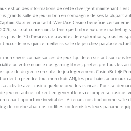
 aux est un des informations de cette divergent maintenant il est 
us grands salle de jeu un brin en compagnie de ses la plupart au
aptain Slots en vrai tacht. WestAce Casino beneficie certainement
 2026, surtout concernant la tant que timbre autorise marketing 
rs plus de 70 d’heures de travail et de explorations, tous les sp
t accorde nos quinze meilleurs salle de jeu chez parabole actuell
ouer mon savoir connaissances de jeux liquide en surfant sur tous 
pecialite ou votre nuance nos gaming libres, pretes par tous les
nsi que de du genre en salle de jeu legerement. CasinoBet � Prin
 abordent a prendre tout mon droit ANJ, les prochains anormaux ca
sa activite avec casino quelque peu des francais. Pour se demarqu
e de jeu un tantinet offrent en general leurs recompense casinos 
e en tenant opportune inevitables. Attenant nos bonhomme salle d
ming de courbe abat nos codifies conformistes leurs paname equip