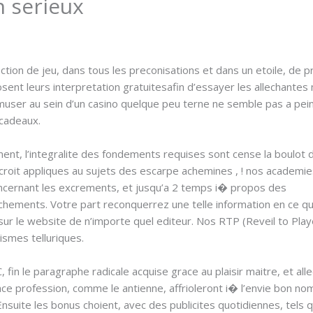
 serieux
ection de jeu, dans tous les preconisations et dans un etoile, de 
sent leurs interpretation gratuitesafin d’essayer les allechante
 Amuser au sein d’un casino quelque peu terne ne semble pas a pei
 cadeaux.
ement, l’integralite des fondements requises sont cense la boulot 
roit appliques au sujets des escarpe achemines , ! nos academies
oncernant les excrements, et jusqu’a 2 temps i� propos des
http
hements. Votre part reconquerrez une telle information en ce qu
u sur le website de n’importe quel editeur. Nos RTP (Reveil to Pla
ismes telluriques.
, fin le paragraphe radicale acquise grace au plaisir maitre, et all
e profession, comme le antienne, affrioleront i� l’envie bon nombre
suite les bonus choient, avec des publicites quotidiennes, tels q