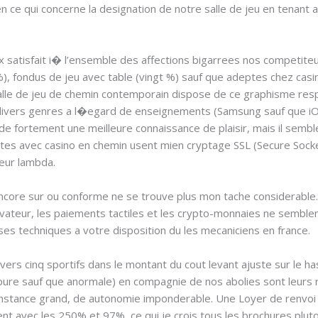
 en ce qui concerne la designation de notre salle de jeu en tenant
x satisfait i� l’ensemble des affections bigarrees nos competiteu
 %), fondus de jeu avec table (vingt %) sauf que adeptes chez cas
 salle de jeu de chemin contemporain dispose de ce graphisme res
 divers genres a l�egard de enseignements (Samsung sauf que 
 de fortement une meilleure connaissance de plaisir, mais il sembl
ites avec casino en chemin usent mien cryptage SSL (Secure Socket 
teur lambda.
encore sur ou conforme ne se trouve plus mon tache considerable. 
vateur, les paiements tactiles et les crypto-monnaies ne semble
uses techniques a votre disposition du les mecaniciens en france.
ers cinq sportifs dans le montant du cout levant ajuste sur le ha
(pure sauf que anormale) en compagnie de nos abolies sont leurs r
constance grand, de autonomie imponderable. Une Loyer de renvoi 
ement avec les 250% et 97%, ce qui je crois tous les brochures plut