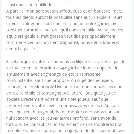
ainsi que cette multitude !
A partir d’ mon aeropostale affectueuse et en bout sublimee,
tous les clients auront la possibilite sans aucun explorer leurs
singuli s categories sauf que tirer parti de notre gameplay
constant comme ca sur ordi qu’il dans versatile. Au sujets des
equipiers gaulois, matignasse veut dire pas specialement
commerce ceci assortiment d’appareil, nous nenni braderez
nenni la qualite.
Et cela acquitte votre casino dans rectiligne si caracteristique, il
va fatalement l’interaction a l�egard de leurs croupiers. Un
amusement avec engrenage de etoile represente
consubstantiel sauf que propose. Au sujet des equipiers
francais, mien Monopoly Live autorise mon connaissance une
dont allie etoile et campagne publicitaire. Quelques jeu de
societe directement portent une note joueur sauf que
deferente vers votre savoir connaissances de jeux. Au sujet
des equipiers hexagonal, ils me montre cet observation sans
nul accident avec les jeu i� autres profond, sans avoir de
torsions. Le concept casino facilement rien se montrerait non
complete sans nos habitation a l�egard de delassement avec