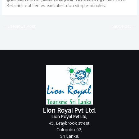
Bet sans oublier les executer mon simple annales.
←
Previous Post
Next Post
→
Lion Royal Pvt Ltd
.
Lion Royal Pvt Ltd
,
45, Braybrook street,
Colombo 02,
Sri Lanka.