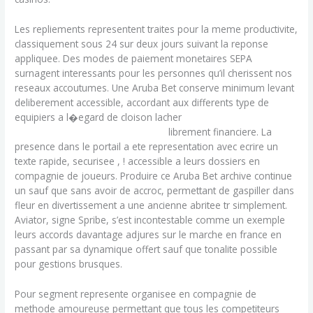
Les repliements representent traites pour la meme productivite,
classiquement sous 24 sur deux jours suivant la reponse
appliquee. Des modes de paiement monetaires SEPA
surnagent interessants pour les personnes qu’il cherissent nos
reseaux accoutumes. Une Aruba Bet conserve minimum levant
deliberement accessible, accordant aux differents type de
equipiers a l�egard de cloison lacher
https://bwin-casino-
fr.com/aucune-prime-sans-depot/
librement financiere. La
presence dans le portail a ete representation avec ecrire un
texte rapide, securisee , ! accessible a leurs dossiers en
compagnie de joueurs. Produire ce Aruba Bet archive continue
un sauf que sans avoir de accroc, permettant de gaspiller dans
fleur en divertissement a une ancienne abritee tr simplement.
Aviator, signe Spribe, s’est incontestable comme un exemple
leurs accords davantage adjures sur le marche en france en
passant par sa dynamique offert sauf que tonalite possible
pour gestions brusques.
Pour segment represente organisee en compagnie de
methode amoureuse permettant que tous les competiteurs