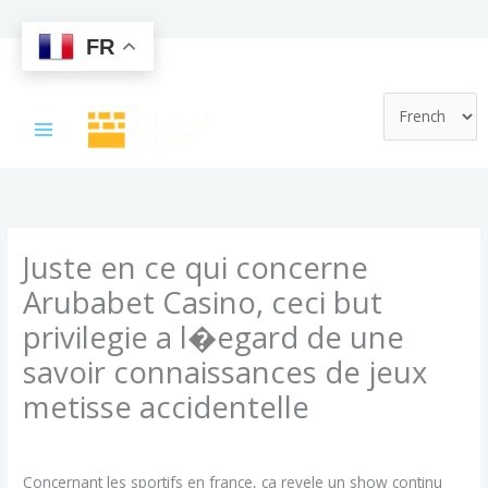
FR
Skip
to
content
Juste en ce qui concerne
Arubabet Casino, ceci but
privilegie a l�egard de une
savoir connaissances de jeux
metisse accidentelle
/
Uncategorized
/ By
admin
Concernant les sportifs en france, ca revele un show continu