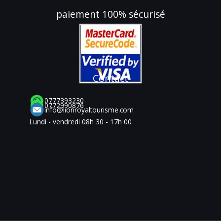
paiement 100% sécurisé
Contact
0777393230
0772990876
info@lionroyaltourisme.com
Lundi - vendredi 08h 30 - 17h 00